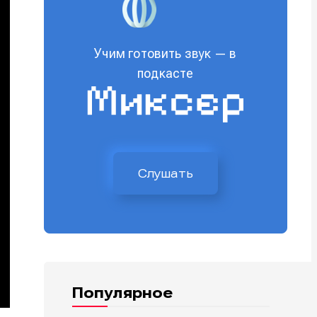
Учим готовить звук — в
подкасте
Слушать
Популярное