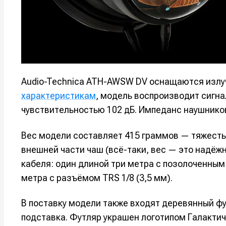
Оборудо
Оборудо
Софт
Софт
Индустри
Индустри
Сцена
Сцена
Audio-Technica ATH-AWSW DV оснащаются излу
характеристикам
, модель воспроизводит сигнал
чувствительностью 102 дБ. Импеданс наушнико
Вы сможете
Вы сможете
Вы сможете
Вы сможете
🎙️ Подкаст
🎙️ Подкаст
пользовать
пользовать
пользовать
пользовать
Вес модели составляет 415 граммов — тяжесть
📖 Источни
📖 Источни
Электронная
Электронная
Электронная
Электронная
внешней части чаш (всё-таки, вес — это надёж
👷 Профили
👷 Профили
почта
почта
почта
почта
кабеля: один длиной три метра с позолоченным 
Скоро тут 
Скоро тут 
метра с разъёмом TRS 1/8 (3,5 мм).
Я не ро
Я не ро
Я не ро
Я не ро
В поставку модели также входят деревянный ф
Предло
Предло
подставка. Футляр украшен логотипом Галакти