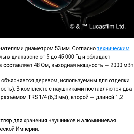
вание
вание
я
я
чателями диаметром 53 мм. Согласно
техническим
ы в диапазоне от 5 до 45 000 Гц и обладает
в составляет 48 Ом, выходная мощность — 2000 мВт
 общаться в комментариях, добавлять материалы в избранное 
 общаться в комментариях, добавлять материалы в избранное 
 общаться в комментариях, добавлять материалы в избранное 
 общаться в комментариях, добавлять материалы в избранное 
 Миксер
 Миксер
🎁 Бесплатные VST
🎁 Бесплатные VST
ся всеми возможностями сайта.
ся всеми возможностями сайта.
ся всеми возможностями сайта.
ся всеми возможностями сайта.
 объясняется деревом, используемым для отделки
ки информации
ки информации
📻 Выбираем оборудовани
📻 Выбираем оборудовани
ность). В комплекте с наушниками поставляются два
 специалистов
 специалистов
✨ Разбираемся в эффектах
✨ Разбираемся в эффектах
разъёмом TRS 1/4 (6,3 мм), второй — длиной 1,2
что-то будет
что-то будет
❤️‍🔥 Лучшие VST
❤️‍🔥 Лучшие VST
бот
бот
бот
бот
утляр для хранения наушников и алюминиевая
жить новость
жить новость
Продолжить
Продолжить
Продолжить
Продолжить
ческой Империи.