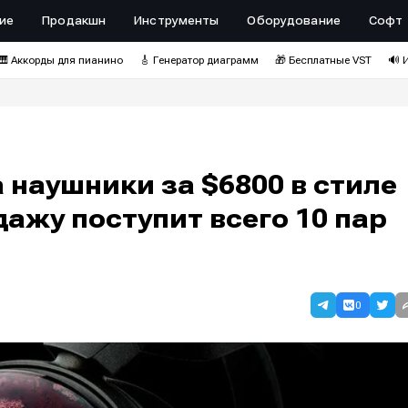
ие
Продакшн
Инструменты
Оборудование
Софт
🎹 Аккорды для пианино
🎸 Генератор диаграмм
🎁 Бесплатные VST
🔊 
 наушники за $6800 в стиле
дажу поступит всего 10 пар
0