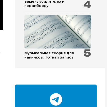
замену усилителю и
педалборду
.
и
и
и
и
Музыкальная теория для
чайников. Нотная запись
е
е