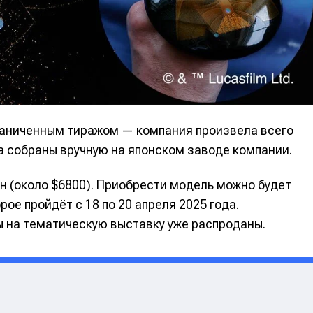
альных сетях
альных сетях
ция
ция
еклама
еклама
Редакционная политика (в разработке)
Редакционная политика (в разработке)
Предложение ново
Предложение ново
граниченным тиражом — компания произвела всего
кту
кту
а собраны вручную на японском заводе компании.
н (около $6800). Приобрести модель можно будет
рое пройдёт с 18 по 20 апреля 2025 года.
ы на тематическую выставку уже распроданы.