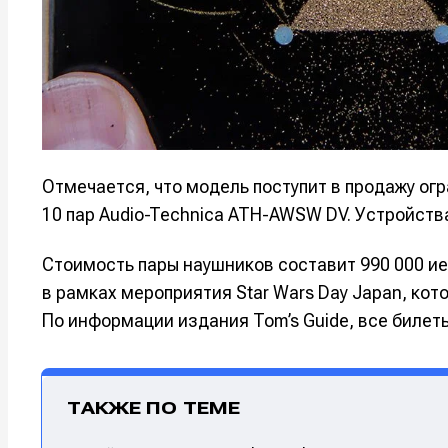
Мы в соци
Мы в соци
Информа
Информа
О проекте
О проекте
Р
Р
Отмечается, что модель поступит в продажу о
Помощь прое
Помощь прое
10 пар Audio-Technica ATH-AWSW DV. Устройств
Стоимость пары наушников составит 990 000 ие
в рамках мероприятия Star Wars Day Japan, кото
По информации издания Tom’s Guide, все билет
ТАКЖЕ ПО ТЕМЕ