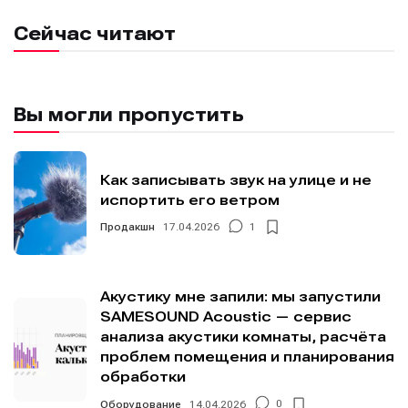
Сейчас читают
Мы в социальных сетях
Мы в социальных сетях
Вы могли пропустить
Как записывать звук на улице и не
испортить его ветром
Информация
Информация
Продакшн
17.04.2026
1
О проекте
О проекте
Реклама
Реклама
Редакционная политика (в разработке)
Редакционная политика (в разработке)
Предложение новостей
Предложение новостей
Помощь проекту
Помощь проекту
Акустику мне запили: мы запустили
SAMESOUND Acoustic — сервис
анализа акустики комнаты, расчёта
проблем помещения и планирования
обработки
Оборудование
14.04.2026
0