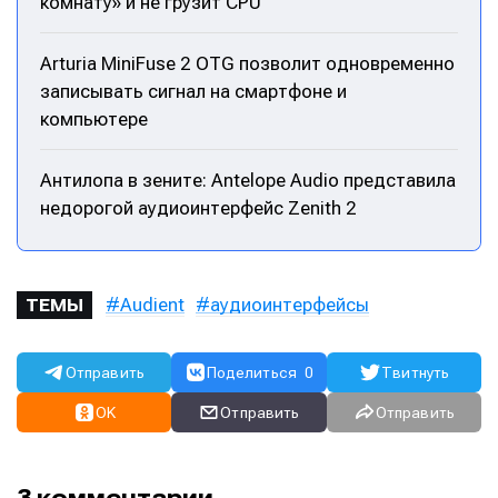
комнату» и не грузит CPU
Arturia MiniFuse 2 OTG позволит одновременно
записывать сигнал на смартфоне и
компьютере
Антилопа в зените: Antelope Audio представила
недорогой аудиоинтерфейс Zenith 2
Audient
аудиоинтерфейсы
ТЕМЫ
Отправить
Поделиться
0
Твитнуть
OK
Отправить
Отправить
Написание
Написание