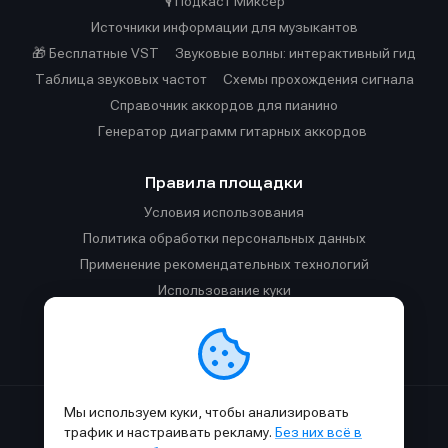
🎙️ Подкаст Миксер
Источники информации для музыкантов
🎁 Бесплатные VST
Звуковые волны: интерактивный гид
Таблица звуковых частот
Cхемы прохождения сигнала
Справочник аккордов для пианино
Генератор диаграмм гитарных аккордов
Правила площадки
Условия использования
Политика обработки персональных данных
Применение рекомендательных технологий
Использование куки
Правила публикации материалов и общения
Правила общения в Телеграм-чате
Мы используем куки, чтобы анализировать
Сделано с
к
в
SAMESOUND
© 2015-2026.
трафик и настраивать рекламу.
Без них всё в
Использование материалов SAMESOUND разрешено только с