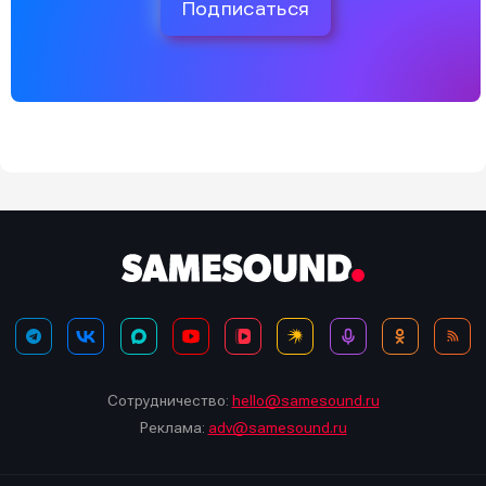
Подписаться
Сотрудничество:
hello@samesound.ru
Реклама:
adv@samesound.ru