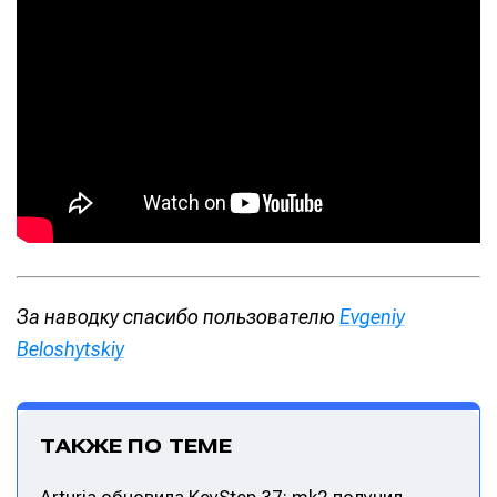
За наводку спасибо пользователю
Evgeniy
Beloshytskiy
ТАКЖЕ ПО ТЕМЕ
Arturia обновила KeyStep 37: mk2 получил