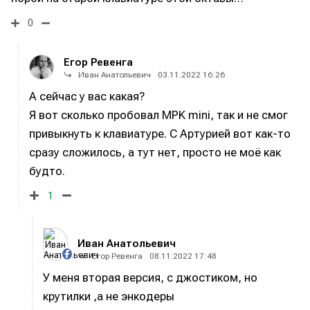
сервисов для входа, вы подтверждаете, что
сервисов для входа, вы подтверждаете, что
сервисов для входа, вы подтверждаете, что
сервисов для входа, вы подтверждаете, что
Справочник гитариста
Справочник гитариста
ознакомились и принимаете
ознакомились и принимаете
ознакомились и принимаете
ознакомились и принимаете
Условия использования
Условия использования
Условия использования
Условия использования
,
,
,
,
0
Политику обработки персональных данных
Политику обработки персональных данных
Политику обработки персональных данных
Политику обработки персональных данных
и
и
и
и
Правила
Правила
Правила
Правила
площадки
площадки
площадки
площадки
.
.
.
.
Егор Ревенга
Иван Анатольевич
03.11.2022 16:26
А сейчас у вас какая?
Я вот сколько пробовал MPK mini, так и не смог
Мы в социальных сетях
Мы в социальных сетях
привыкнуть к клавиатуре. С Артурией вот как-то
сразу сложилось, а тут нет, просто не моё как
будто.
1
Информация
Информация
О проекте
О проекте
Реклама
Реклама
Иван Анатольевич
Редакционная политика (в разработке)
Редакционная политика (в разработке)
Егор Ревенга
08.11.2022 17:48
Предложение новостей
Предложение новостей
Помощь проекту
Помощь проекту
У меня вторая версия, с джостиком, но
крутилки ,а не энкодеры