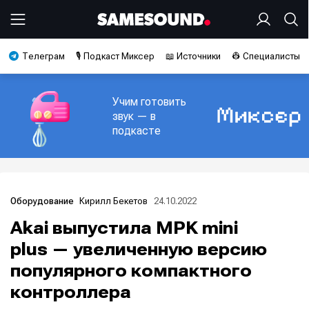
Телеграм
🎙️ Подкаст Миксер
📖 Источники
👷 Специалисты
Учим готовить
звук — в
подкасте
Кирилл Бекетов
24.10.2022
Оборудование
Akai выпустила MPK mini
plus — увеличенную версию
популярного компактного
контроллера