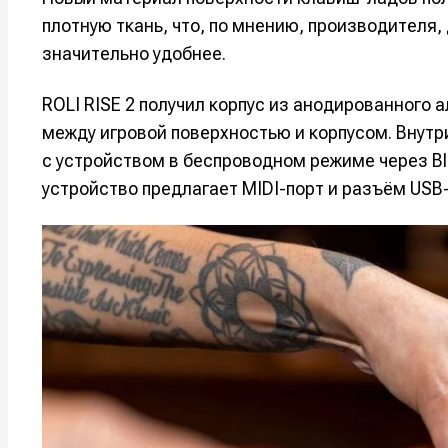
плотную ткань, что, по мнению, производителя,
Например, 
Например, 
Например, 
Например, 
значительно удобнее.
Изу
Изу
зву
зву
Войти
Войти
Войти
Войти
ROLI RISE 2 получил корпус из анодированного
вол
вол
между игровой поверхностью и корпусом. Внутр
Войти
Войти
Войти
Войти
с устройством в беспроводном режиме через B
устройство предлагает MIDI-порт и разъём USB-
Нажимая на 
Нажимая на 
Нажимая на 
Нажимая на 
подтверждае
подтверждае
подтверждае
подтверждае
обработки п
обработки п
обработки п
обработки п