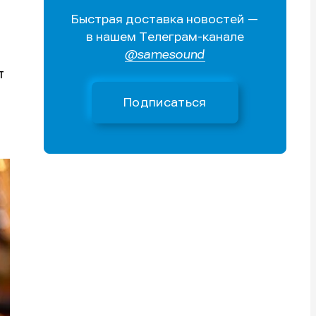
Быстрая доставка новостей —
Поиск
Поиск
Поиск
Поиск
в нашем Телеграм-канале
очник
очник
@samesound
иста
иста
т
Подписаться
тику
тику
тику
тику