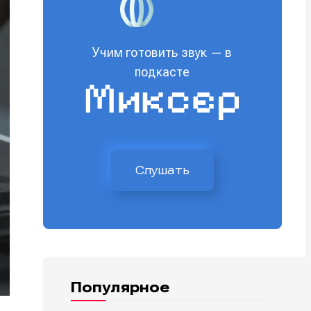
Учим готовить звук — в
подкасте
Слушать
Популярное