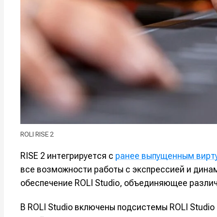
Мы в соци
Мы в соци
Информа
Информа
О проекте
О проекте
Р
Р
Помощь прое
Помощь прое
ROLI RISE 2
RISE 2 интегрируется с
ранее выпущенным вирту
все возможности работы с экспрессией и динам
обеспечение ROLI Studio, объединяющее разли
В ROLI Studio включены подсистемы ROLI Studio 