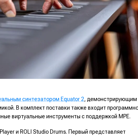
альных сетях
альных сетях
ция
ция
еклама
еклама
Редакционная политика (в разработке)
Редакционная политика (в разработке)
Предложение ново
Предложение ново
кту
кту
альным синтезатором Equator 2
, демонстрирующим
икой. В комплект поставки также входит программн
чные виртуальные инструменты с поддержкой MPE.
Player и ROLI Studio Drums. Первый представляет