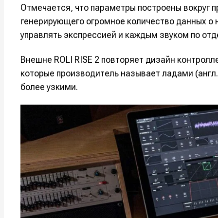
Отмечается, что параметры построены вокруг 
генерирующего огромное количество данных о н
управлять экспрессией и каждым звуком по отд
Внешне ROLI RISE 2 повторяет дизайн контролл
которые производитель называет ладами (англ. 
более узкими.
Написани
Написани
Исполнен
Исполнен
Продакш
Продакш
Инструм
Инструм