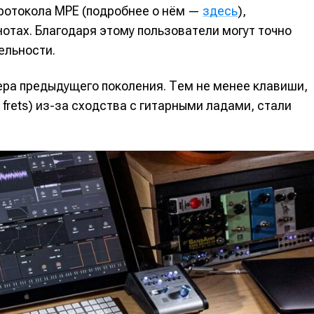
протокола MPE (подробнее о нём —
здесь
),
отах. Благодаря этому пользователи могут точно
ельности.
ера предыдущего поколения. Тем не менее клавиши,
frets) из-за сходства с гитарными ладами, стали
е
е
ие
ие
н
н
енты
енты