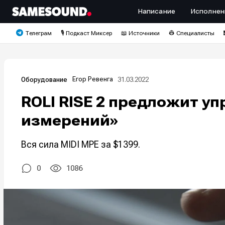
Написание
Исполнен
Телеграм
🎙️ Подкаст Миксер
📖 Источники
👷 Специалисты
Егор Ревенга
31.03.2022
Оборудование
ROLI RISE 2 предложит у
измерений»
Вся сила MIDI MPE за $1399.
0
1086