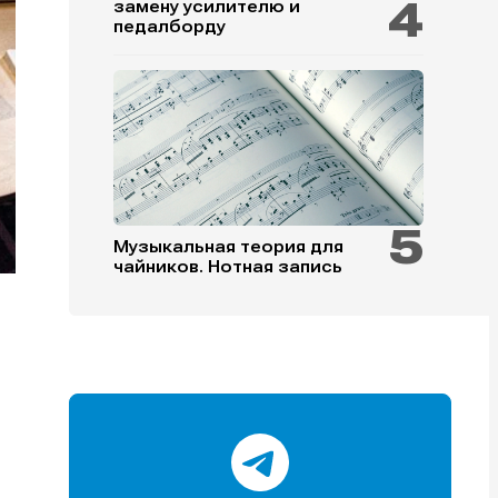
замену усилителю и
педалборду
и
и
и
и
Музыкальная теория для
чайников. Нотная запись
е
е