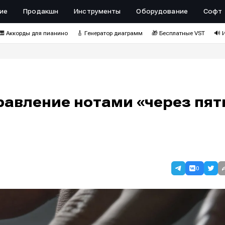
ие
Продакшн
Инструменты
Оборудование
Софт
🎹 Аккорды для пианино
🎸 Генератор диаграмм
🎁 Бесплатные VST
🔊 
правление нотами «через пят
0