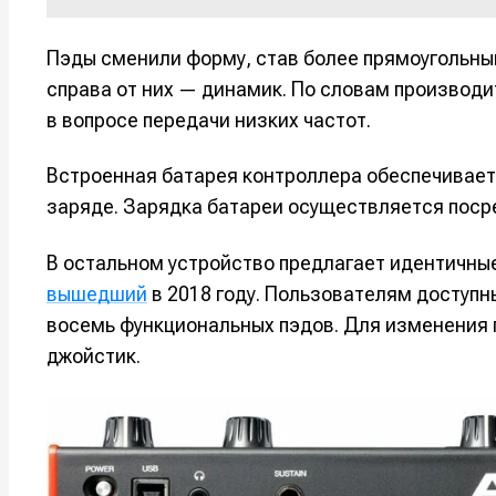
Оборудо
Оборудо
Пэды сменили форму, став более прямоугольн
Софт
Софт
справа от них — динамик. По словам производи
в вопросе передачи низких частот.
Индустри
Индустри
Сцена
Сцена
Встроенная батарея контроллера обеспечивает
заряде. Зарядка батареи осуществляется поср
Вы сможете
Вы сможете
Вы сможете
Вы сможете
🎙️ Подкаст
🎙️ Подкаст
В остальном устройство предлагает идентичные
пользовать
пользовать
пользовать
пользовать
вышедший
в 2018 году. Пользователям доступн
📖 Источни
📖 Источни
восемь функциональных пэдов. Для изменения 
Электронная
Электронная
Электронная
Электронная
👷 Профили
👷 Профили
почта
почта
почта
почта
джойстик.
Скоро тут 
Скоро тут 
Я не ро
Я не ро
Я не ро
Я не ро
Предло
Предло