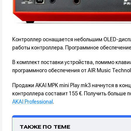
Например, 
Например, 
Например, 
Например, 
Изу
Изу
зву
зву
Войти
Войти
Войти
Войти
вол
вол
Контроллер оснащается небольшим OLED-диспл
Войти
Войти
Войти
Войти
работы контроллера. Программное обеспечение
В комплект поставки устройства, помимо клави
Нажимая на 
Нажимая на 
Нажимая на 
Нажимая на 
программного обеспечения от AIR Music Technol
подтверждае
подтверждае
подтверждае
подтверждае
обработки п
обработки п
обработки п
обработки п
Продажи AKAI MPK mini Play mk3 начнутся в кон
контроллера составит 155 €. Получить больше 
AKAI Professional
.
ТАКЖЕ ПО ТЕМЕ