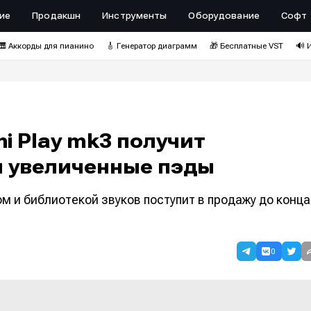
ие
Продакшн
Инструменты
Оборудование
Софт
🎹 Аккорды для пианино
🎸 Генератор диаграмм
🎁 Бесплатные VST
🔊 
i Play mk3 получит
и увеличенные пэды
м и библиотекой звуков поступит в продажу до конца
0