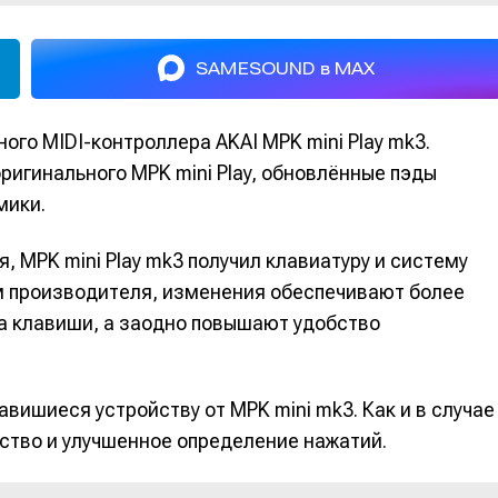
SAMESOUND в MAX
ого MIDI-контроллера AKAI MPK mini Play mk3.
ригинального MPK mini Play, обновлённые пэды
мики.
, MPK mini Play mk3 получил клавиатуру и систему
ам производителя, изменения обеспечивают более
на клавиши, а заодно повышают удобство
вишиеся устройству от MPK mini mk3. Как и в случае
ство и улучшенное определение нажатий.