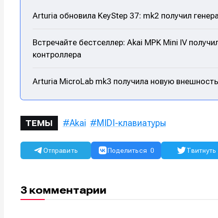
Мы в соци
Мы в соци
Arturia обновила KeyStep 37: mk2 получил ген
Встречайте бестселлер: Akai MPK Mini IV полу
контроллера
Информа
Информа
Arturia MicroLab mk3 получила новую внешност
О проекте
О проекте
Р
Р
Помощь прое
Помощь прое
Akai
MIDI-клавиатуры
ТЕМЫ
Отправить
Поделиться
0
Твитнуть
3 комментарии