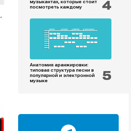
музыкантах, которые стоит
посмотреть каждому
,
и
и
и
и
Анатомия аранжировки:
типовая структура песни в
популярной и электронной
е
е
музыке