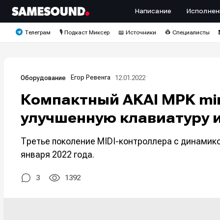
Написание
Исполнен
Телеграм
🎙️ Подкаст Миксер
📖 Источники
👷 Специалисты
Егор Ревенга
12.01.2022
Оборудование
Компактный AKAI MPK min
улучшенную клавиатуру 
Третье поколение MIDI-контроллера с динамико
января 2022 года.
3
1392