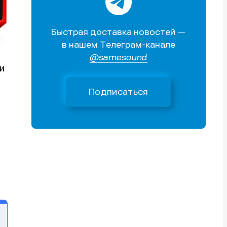
Поиск
Поиск
Поиск
Поиск
очник
очник
Быстрая доставка новостей —
иста
иста
в нашем Телеграм-канале
@samesound
и
Подписаться
тику
тику
тику
тику