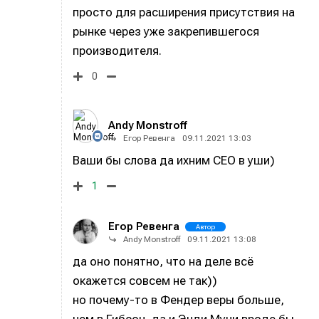
просто для расширения присутствия на
рынке через уже закрепившегося
производителя.
0
Информация
Информация
О проекте
О проекте
Реклама
Реклама
Редакционная политика (в разработке)
Редакционная политика (в разработке)
Andy Monstroff
Егор Ревенга
09.11.2021 13:03
Предложение новостей
Предложение новостей
Помощь проекту
Помощь проекту
Ваши бы слова да ихним CEO в уши)
1
Егор Ревенга
Автор
Andy Monstroff
09.11.2021 13:08
да оно понятно, что на деле всё
окажется совсем не так))
но почему-то в Фендер веры больше,