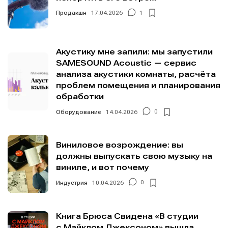
Продакшн
17.04.2026
1
Акустику мне запили: мы запустили
SAMESOUND Acoustic — сервис
анализа акустики комнаты, расчёта
проблем помещения и планирования
обработки
Оборудование
14.04.2026
0
Виниловое возрождение: вы
должны выпускать свою музыку на
виниле, и вот почему
Индустрия
10.04.2026
0
Книга Брюса Свидена «В студии
с Майклом Джексоном» вышла