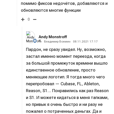
помимо фиксов недочётов, добавляются и
обновляются многие функции
0
Andy Monstroff
Владимир Вохмин
08.11.2021 17:17
Пардон, не сразу увидел. Ну, возможно,
застал именно момент переезда, когда
за большой промежуток времени вышло
единственное обновление, просто
меняющее логотип. Я тогда много чего
перепробовал — Cubase, FL, Ableton,
Написание
Написание
Reason, S1… Понравились как раз Reason
Исполнение
Исполнение
и S1. И можете кидаться в меня тапками,
но привык я очень быстро и ни разу не
Продакшн
Продакшн
пожалел о потраченных деньгах. Да и