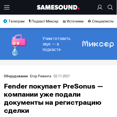
Телеграм
🎙️ Подкаст Миксер
📖 Источники
👷 Специалисты
Учим готовить
звук — в
подкасте
Егор Ревенга
02.11.2021
Оборудование
Fender покупает PreSonus —
компании уже подали
документы на регистрацию
сделки