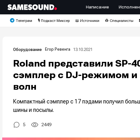
Написание
Исполнен
Телеграм
🎙️ Подкаст Миксер
📖 Источники
👷 Специалисты
Егор Ревенга
13.10.2021
Оборудование
Roland представили SP-4
сэмплер с DJ-режимом и
волн
Компактный сэмплер с 17 пэдами получил боль
шины и посылы.
5
2449