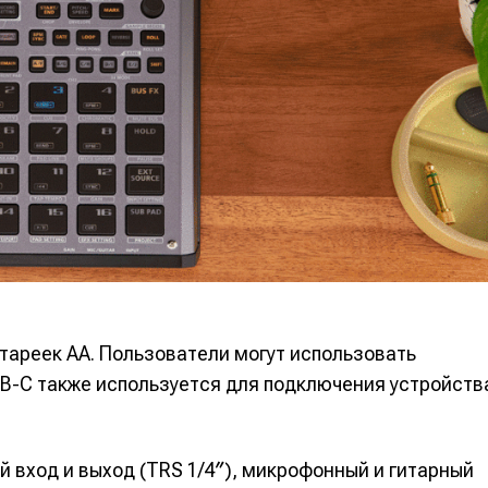
альных сетях
альных сетях
ция
ция
еклама
еклама
Редакционная политика (в разработке)
Редакционная политика (в разработке)
Предложение ново
Предложение ново
кту
кту
тареек AA. Пользователи могут использовать
SB-C также используется для подключения устройств
 вход и выход (TRS 1/4″), микрофонный и гитарный