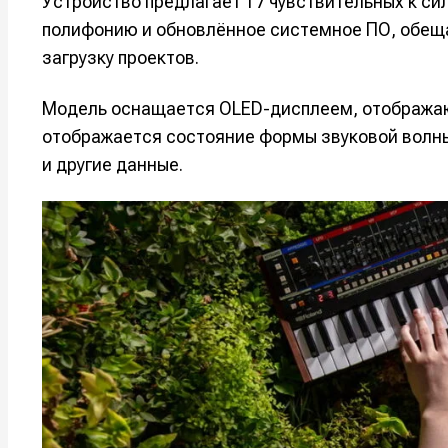
Устройство предлагает 17 чувствительных к си
полифонию и обновлённое системное ПО, обещ
загрузку проектов.
Модель оснащается OLED-дисплеем, отобража
отображается состояние формы звуковой волн
и другие данные.
Написани
Написани
Исполнен
Исполнен
Продакш
Продакш
Инструм
Инструм