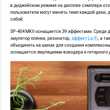
в диджейском режиме на дисплее сэмплера от
Например, 
Например, 
Например, 
Например, 
пользователи могут менять темп каждой деки, 
Изу
Изу
собой.
зву
зву
Войти
Войти
Войти
Войти
вол
вол
SP-404 MKII оснащается 39 эффектами. Среди д
эмулятор плёнки, резонатор,
эффект Lo-Fi
, а т
Войти
Войти
Войти
Войти
объединять на шинах для создания комплексных
оснащается эмуляциями вокодера и гитарного 
Нажимая на 
Нажимая на 
Нажимая на 
Нажимая на 
подтверждае
подтверждае
подтверждае
подтверждае
обработки п
обработки п
обработки п
обработки п