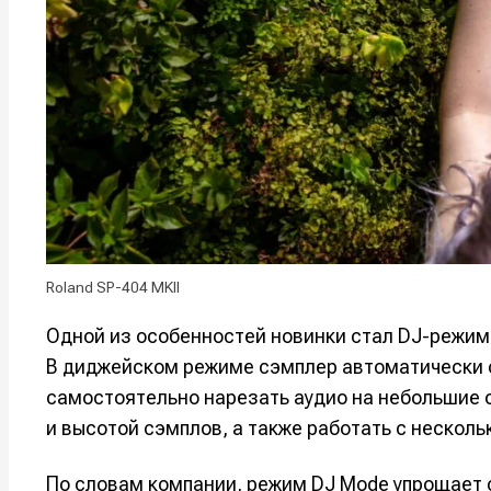
Оборудо
Оборудо
Софт
Софт
Индустри
Индустри
Сцена
Сцена
Вы сможете
Вы сможете
Вы сможете
Вы сможете
🎙️ Подкаст
🎙️ Подкаст
пользовать
пользовать
пользовать
пользовать
Roland SP-404 MKII
📖 Источни
📖 Источни
Электронная
Электронная
Электронная
Электронная
👷 Профили
👷 Профили
Одной из особенностей новинки стал DJ-режим
почта
почта
почта
почта
В диджейском режиме сэмплер автоматически о
Скоро тут 
Скоро тут 
самостоятельно нарезать аудио на небольшие 
Я не ро
Я не ро
Я не ро
Я не ро
и высотой сэмплов, а также работать с несколь
Предло
Предло
По словам компании, режим DJ Mode упрощает 