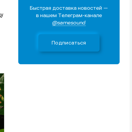
Быстрая доставка новостей —
Поиск
Поиск
Поиск
Поиск
ду
в нашем Телеграм-канале
очник
очник
@samesound
иста
иста
Подписаться
тику
тику
тику
тику