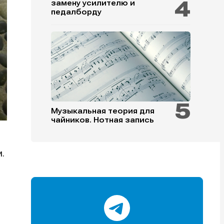
замену усилителю и
педалборду
и
и
и
и
Музыкальная теория для
чайников. Нотная запись
е
е
.