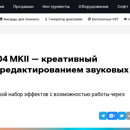
ие
Продакшн
Инструменты
Оборудование
Софт
🎹 Аккорды для пианино
🎸 Генератор диаграмм
🎁 Бесплатные VST
🔊 
04 MKII — креативный
 редактированием звуковых
шой набор эффектов с возможностью работы через
0