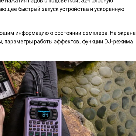
ле нажатия пэдов с подсветкой, 32-голосную
ающее быстрый запуск устройства и ускоренную
ющим информацию о состоянии сэмплера. На экране
ы, параметры работы эффектов, функции DJ-режима
е
е
ие
ие
н
н
енты
енты