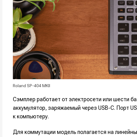
Мы в соци
Мы в соци
Информа
Информа
О проекте
О проекте
Р
Р
Помощь прое
Помощь прое
Roland SP-404 MKII
Сэмплер работает от электросети или шести ба
аккумулятор, заряжаемый через USB-C. Порт U
к компьютеру.
Для коммутации модель полагается на линейный