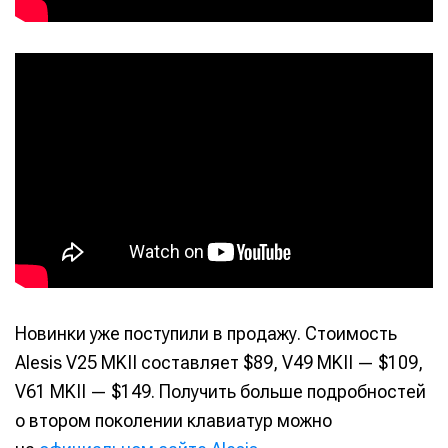
Новинки уже поступили в продажу. Стоимость
Alesis V25 MKII составляет $89, V49 MKII — $109,
Написание
Написание
V61 MKII — $149. Получить больше подробностей
Исполнение
Исполнение
о втором поколении клавиатур можно