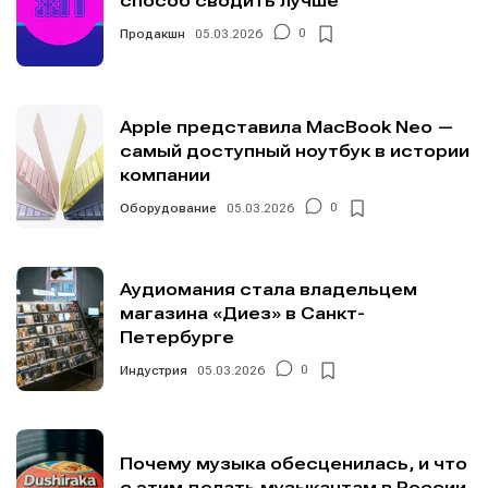
способ сводить лучше
Продакшн
05.03.2026
0
Apple представила MacBook Neo —
самый доступный ноутбук в истории
компании
Оборудование
05.03.2026
0
Аудиомания стала владельцем
магазина «Диез» в Санкт-
Петербурге
Индустрия
05.03.2026
0
Почему музыка обесценилась, и что
с этим делать музыкантам в России