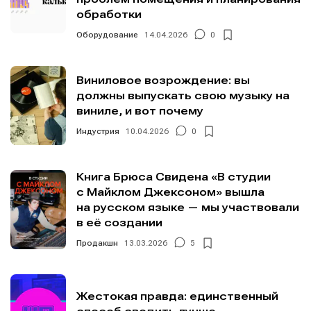
площадки
площадки
площадки
площадки
.
.
.
.
обработки
Оборудование
14.04.2026
0
Виниловое возрождение: вы
Мы в социальных сетях
Мы в социальных сетях
должны выпускать свою музыку на
виниле, и вот почему
Индустрия
10.04.2026
0
Информация
Информация
Книга Брюса Свидена «В студии
с Майклом Джексоном» вышла
О проекте
О проекте
Реклама
Реклама
на русском языке — мы участвовали
Редакционная политика (в разработке)
Редакционная политика (в разработке)
в её создании
Предложение новостей
Предложение новостей
Помощь проекту
Помощь проекту
Продакшн
13.03.2026
5
Жестокая правда: единственный