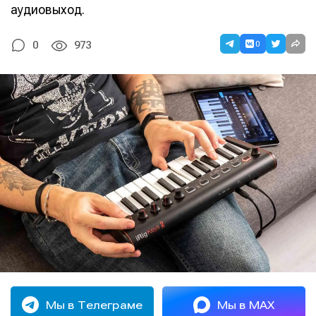
аудиовыход.
0
0
973
Мы в Телеграме
Мы в MAX