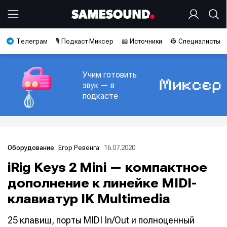
Телеграм
🎙️ Подкаст Миксер
📖 Источники
👷 Специалисты
Учим готовить
звук — в
подкасте
Егор Ревенга
16.07.2020
Оборудование
iRig Keys 2 Mini — компактное
дополнение к линейке MIDI-
клавиатур IK Multimedia
25 клавиш, порты MIDI In/Out и полноценный