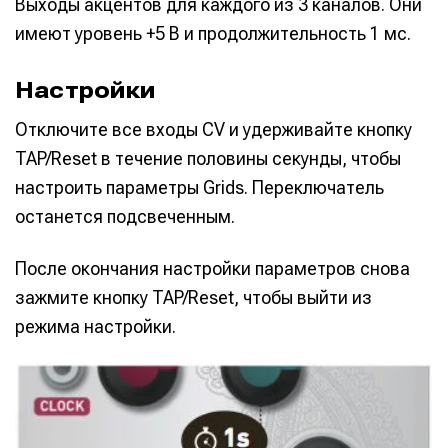
Выходы акцентов для каждого из 3 каналов. Они
имеют уровень +5 В и продолжительность 1 мс.
Настройки
Отключите все входы CV и удерживайте кнопку
TAP/Reset в течение половины секунды, чтобы
настроить параметры Grids. Переключатель
останется подсвеченным.
После окончания настройки параметров снова
зажмите кнопку TAP/Reset, чтобы выйти из
Написание
Написание
режима настройки.
Исполнение
Исполнение
Продакшн
Продакшн
Инструменты
Инструменты