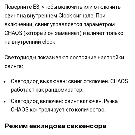
Поверните E3, чтобы включить или отключить
свинг на внутреннем Clock сигнале. При
включении, свинг управляется параметром
Информация
Информация
CHAOS (который он заменяет) и влияет только
на внутренний clock.
О проекте
О проекте
Реклама
Реклама
Редакционная политика (в разработке)
Редакционная политика (в разработке)
Светодиоды показывают состояние настройки
Предложение новостей
Предложение новостей
Помощь проекту
Помощь проекту
свинга:
Светодиод выключен: свинг отключен. CHAOS
работает как рандомизатор.
Светодиод включен: свинг включен. Ручка
CHAOS контролирует его количество.
Режим евклидова секвенсора