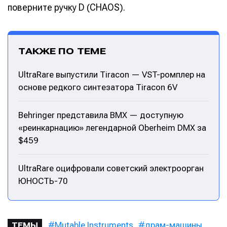
поверните ручку D (CHAOS).
ТАКЖЕ ПО ТЕМЕ
UltraRare выпустили Tiracon — VST-ромплер на
основе редкого синтезатора Tiracon 6V
Behringer представила BMX — доступную
«реинкарнацию» легендарной Oberheim DMX за
$459
UltraRare оцифровали советский электроорган
ЮНОСТЬ-70
Mutable Instruments
драм-машины
ТЕМЫ