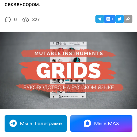
секвенсором.
0
0
827
Мы в Телеграме
Мы в MAX