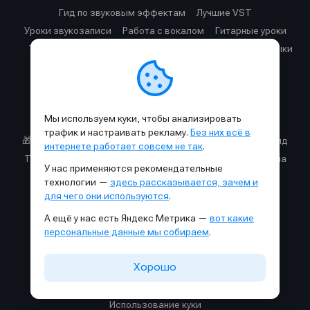
Гид по звуковым эффектам
Лучшие VST
Уроки звукозаписи
Работа с вокалом
Гитарные уроки
Telegram-каналы для музыкантов
Продвижение музыки
Полезные ресурсы
🎙️ Подкаст Миксер
Мы используем куки, чтобы анализировать
Источники информации для музыкантов
трафик и настраивать рекламу.
Без них всё в
🎁 Бесплатные VST
Звуковые волны: интерактивный гид
интернете работает совсем не так
.
Таблица звуковых частот
Cхемы прохождения сигнала
У нас применяются рекомендательные
Справочник аккордов для пианино
технологии —
здесь рассказывается, зачем и
Генератор диаграмм гитарных аккордов
для чего они используются
.
А ещё у нас есть Яндекс Метрика —
вот какие
Правила площадки
персональные данные мы собираем
.
Условия использования
Хорошо
Политика обработки персональных данных
Применение рекомендательных технологий
Использование куки