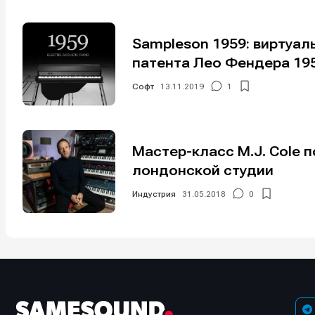
Sampleson 1959: виртуал
патента Лео Фендера 19
Софт
13.11.2019
1
Мы в соци
Мы в соци
Мастер-класс M.J. Cole п
лондонской студии
Информа
Информа
Индустрия
31.05.2018
0
О проекте
О проекте
Р
Р
Помощь прое
Помощь прое