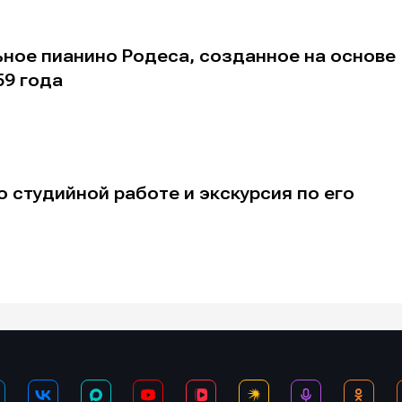
ьное пианино Родеса, созданное на основе
59 года
альных сетях
альных сетях
о студийной работе и экскурсия по его
ция
ция
еклама
еклама
Редакционная политика (в разработке)
Редакционная политика (в разработке)
Предложение ново
Предложение ново
кту
кту