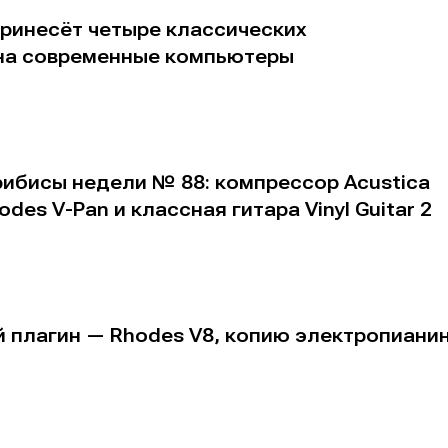
 принесёт четыре классических
на современные компьютеры
рибисы недели № 88: компрессор Acustica
des V-Pan и классная гитара Vinyl Guitar 2
й плагин — Rhodes V8, копию электропиани
е
е