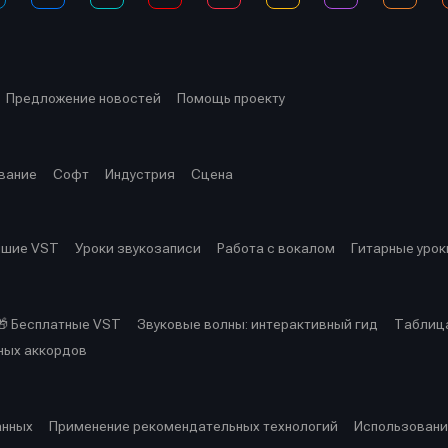
Предложение новостей
Помощь проекту
вание
Софт
Индустрия
Сцена
чшие VST
Уроки звукозаписи
Работа с вокалом
Гитарные урок
🎁 Бесплатные VST
Звуковые волны: интерактивный гид
Таблица
ных аккордов
анных
Применение рекомендательных технологий
Использовани