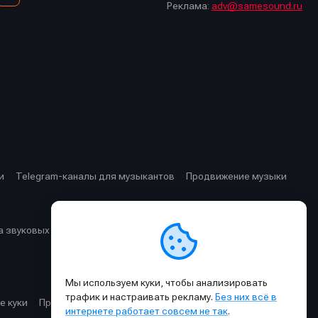
Реклама:
adv@samesound.ru
и
Telegram-каналы для музыкантов
Продвижение музыки
 звуковых частот
Cхемы прохождения сигнала
Мы используем куки, чтобы анализировать
трафик и настраивать рекламу.
Без них всё в
е куки
Правила публикации материалов и общения
интернете работает совсем не так
.