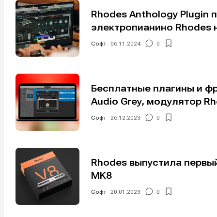
Rhodes Anthology Plugin
электропианино Rhodes 
Софт
06.11.2024
0
Бесплатные плагины и ф
Audio Grey, модулятор Rho
Софт
26.12.2023
0
Rhodes выпустила первы
MK8
Софт
20.01.2023
0
Написани
Написани