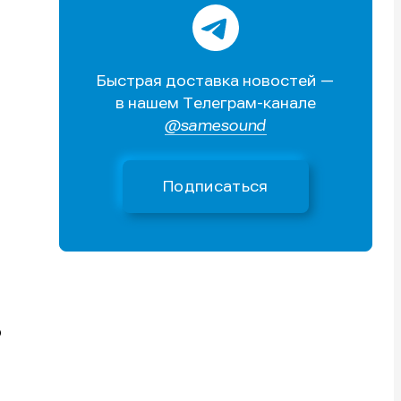
Быстрая доставка новостей —
в нашем Телеграм-канале
@samesound
Поиск
Поиск
Поиск
Поиск
очник
очник
иста
иста
Подписаться
о
тику
тику
тику
тику