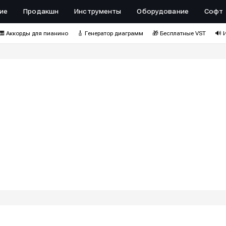
ие
Продакшн
Инструменты
Оборудование
Софт
🎹 Аккорды для пианино
🎸 Генератор диаграмм
🎁 Бесплатные VST
🔊 