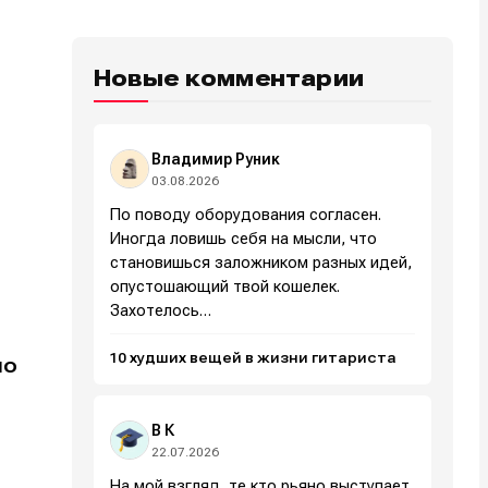
Новые комментарии
Владимир Руник
03.08.2026
По поводу оборудования согласен.
Иногда ловишь себя на мысли, что
становишься заложником разных идей,
опустошающий твой кошелек.
Захотелось…
10 худших вещей в жизни гитариста
но
В К
22.07.2026
На мой взгляд, те кто рьяно выступает