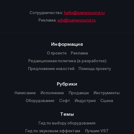
Сотрудничество:
hello@samesound.ru
Информация
Информация
Реклама:
adv@samesound.ru
О проекте
О проекте
Реклама
Реклама
Редакционная политика (в разработке)
Редакционная политика (в разработке)
Информация
Предложение новостей
Предложение новостей
Помощь проекту
Помощь проекту
О проекте
Реклама
Редакционная политика (в разработке)
Предложение новостей
Помощь проекту
Рубрики
Написание
Исполнение
Продакшн
Инструменты
Оборудование
Софт
Индустрия
Сцена
Темы
Гид по выбору оборудования
Гид по звуковым эффектам
Лучшие VST