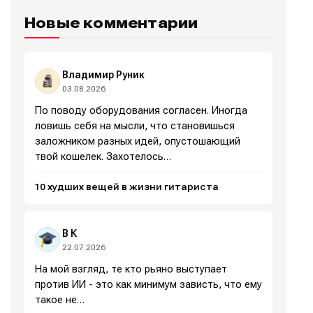
Новые комментарии
Владимир Руник
03.08.2026
По поводу оборудования согласен. Иногда
ловишь себя на мысли, что становишься
заложником разных идей, опустошающий
твой кошелек. Захотелось…
10 худших вещей в жизни гитариста
Написание
Написание
Исполнение
Исполнение
В К
22.07.2026
Продакшн
Продакшн
На мой взгляд, те кто рьяно выступает
Инструменты
Инструменты
против ИИ - это как минимум зависть, что ему
такое не…
Оборудование
Оборудование