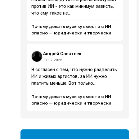
против ИИ - это как минимум зависть,
что ему такое не…
Почему делать музыку вместе с ИИ
опасно — юридически и творчески
Андрей Саватеев
и
и
и
и
17.07.2026
Я согласен с тем, что нужно разделить
е
е
ИИ и живых артистов, за ИИ нужно
платить меньше. Вот только…
Почему делать музыку вместе с ИИ
опасно — юридически и творчески
Поиск
Поиск
Поиск
Поиск