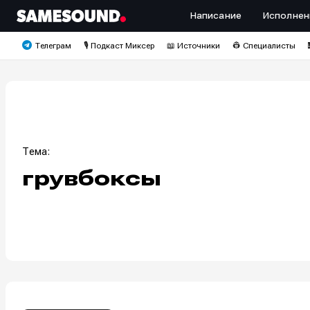
Написание
Исполнен
Телеграм
🎙️ Подкаст Миксер
📖 Источники
👷 Специалисты
Тема:
грувбоксы