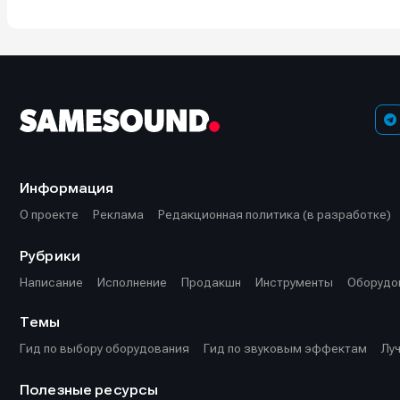
Информа
Информа
О проекте
О проекте
Р
Р
Помощь прое
Помощь прое
Информация
О проекте
Реклама
Редакционная политика (в разработке)
Рубрики
Написание
Исполнение
Продакшн
Инструменты
Оборудо
Темы
Гид по выбору оборудования
Гид по звуковым эффектам
Лу
Полезные ресурсы