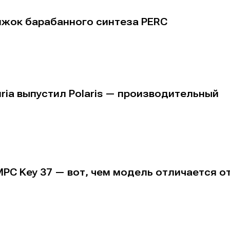
вижок барабанного синтеза PERC
ria выпустил Polaris — производительный
е
е
ие
ие
PC Key 37 — вот, чем модель отличается о
н
н
енты
енты
вание
вание