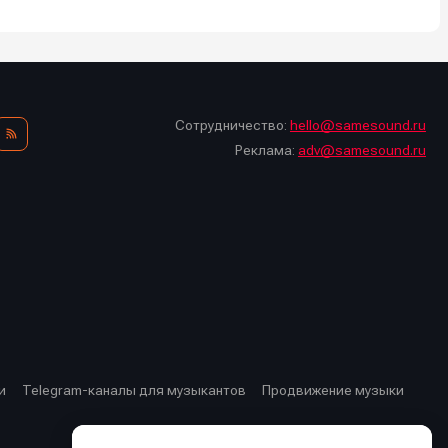
Сотрудничество:
hello@samesound.ru
стей
стей
Реклама:
adv@samesound.ru
и
Telegram-каналы для музыкантов
Продвижение музыки