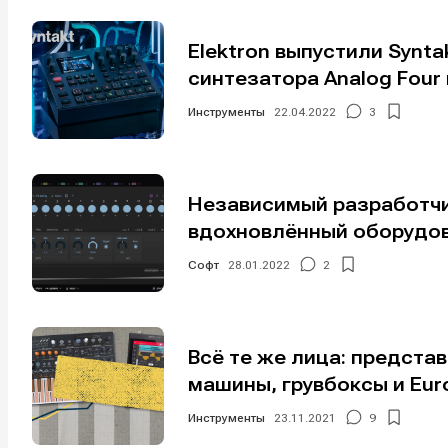
Изу
Изу
зву
зву
Elektron выпустили Synt
Войти
Войти
Войти
Войти
вол
вол
синтезатора Analog Four 
Инструменты
22.04.2022
3
Войти
Войти
Войти
Войти
Нажимая на 
Нажимая на 
Нажимая на 
Нажимая на 
Независимый разработчик
подтверждае
подтверждае
подтверждае
подтверждае
вдохновлённый оборудов
обработки п
обработки п
обработки п
обработки п
Софт
28.01.2022
2
Всё те же лица: предста
машины, грувбоксы и Eur
Инструменты
23.11.2021
9
Мы в соци
Мы в соци