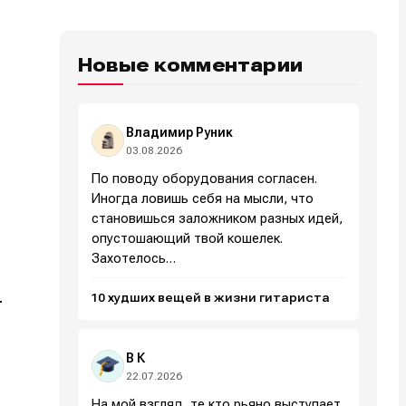
Новые комментарии
Владимир Руник
03.08.2026
По поводу оборудования согласен.
Иногда ловишь себя на мысли, что
становишься заложником разных идей,
опустошающий твой кошелек.
Захотелось…
10 худших вещей в жизни гитариста
т
В К
22.07.2026
На мой взгляд, те кто рьяно выступает