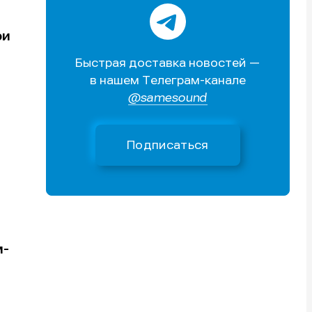
очник
очник
иста
иста
ри
Быстрая доставка новостей —
в нашем Телеграм-канале
@samesound
Подписаться
тику
тику
тику
тику
м-