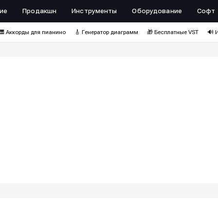
ие
Продакшн
Инструменты
Оборудование
Софт
🎹 Аккорды для пианино
🎸 Генератор диаграмм
🎁 Бесплатные VST
🔊 