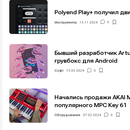
Polyend Play+ получил д
Инструменты
13.11.2024
0
Бывший разработчик Artu
грувбокс для Android
Софт
15.05.2024
0
Написани
Написани
Исполнен
Исполнен
Начались продажи AKAI M
Продакш
Продакш
популярного MPC Key 61
Инструм
Инструм
Оборудование
07.02.2024
0
Оборудо
Оборудо