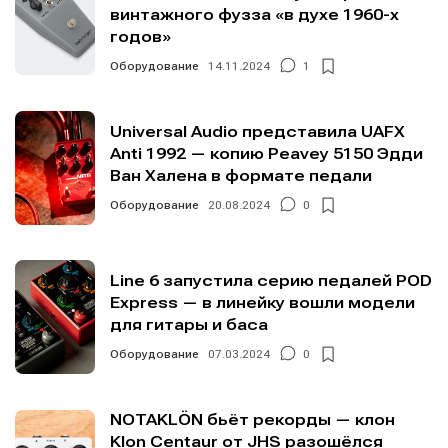
винтажного фузза «в духе 1960-х
годов»
Оборудование
14.11.2024
1
Universal Audio представила UAFX
Anti 1992 — копию Peavey 5150 Эдди
Ван Халена в формате педали
Оборудование
20.08.2024
0
Line 6 запустила серию педалей POD
Express — в линейку вошли модели
для гитары и баса
Оборудование
07.03.2024
0
NOTAKLÖN бьёт рекорды — клон
Klon Centaur от JHS разошёлся