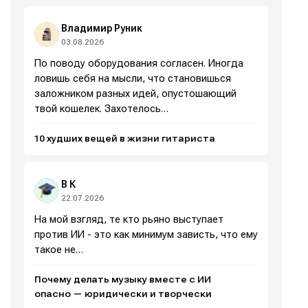
площадки
площадки
площадки
площадки
.
.
.
.
Владимир Руник
03.08.2026
По поводу оборудования согласен. Иногда
ловишь себя на мысли, что становишься
Мы в социальных сетях
Мы в социальных сетях
заложником разных идей, опустошающий
твой кошелек. Захотелось…
10 худших вещей в жизни гитариста
Информация
Информация
В К
О проекте
О проекте
Реклама
Реклама
22.07.2026
Редакционная политика (в разработке)
Редакционная политика (в разработке)
На мой взгляд, те кто рьяно выступает
Предложение новостей
Предложение новостей
Помощь проекту
Помощь проекту
против ИИ - это как минимум зависть, что ему
такое не…
Почему делать музыку вместе с ИИ
опасно — юридически и творчески