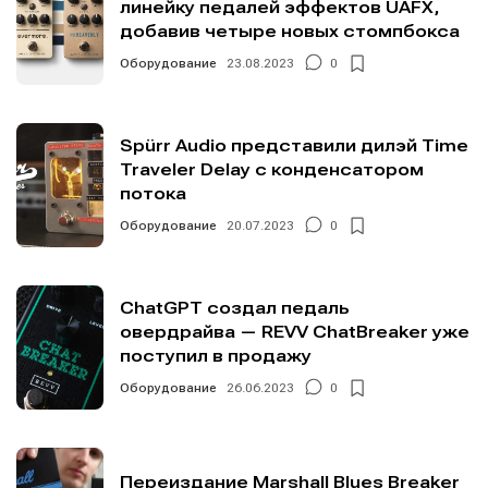
линейку педалей эффектов UAFX,
добавив четыре новых стомпбокса
Оборудование
23.08.2023
0
Spürr Audio представили дилэй Time
Traveler Delay с конденсатором
потока
Оборудование
20.07.2023
0
ChatGPT создал педаль
овердрайва — REVV ChatBreaker уже
поступил в продажу
Оборудование
26.06.2023
0
Переиздание Marshall Blues Breaker