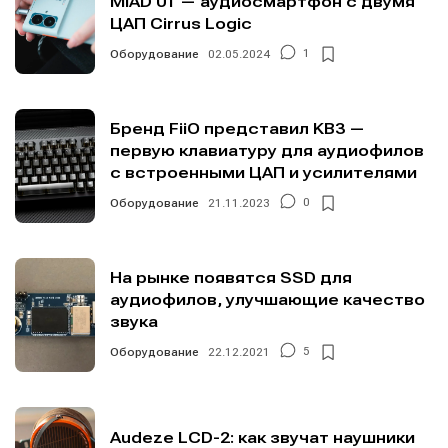
MIAD 01 — аудиосмартфон с двумя
ЦАП Cirrus Logic
Оборудование
02.05.2024
1
Бренд FiiO представил KB3 —
первую клавиатуру для аудиофилов
с встроенными ЦАП и усилителями
Оборудование
21.11.2023
0
На рынке появятся SSD для
аудиофилов, улучшающие качество
звука
Оборудование
22.12.2021
5
Audeze LCD-2: как звучат наушники