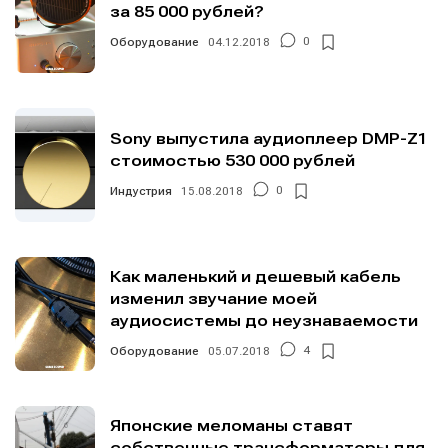
за 85 000 рублей?
Оборудование
04.12.2018
0
Sony выпустила аудиоплеер DMP-Z1
стоимостью 530 000 рублей
Индустрия
15.08.2018
0
Как маленький и дешевый кабель
изменил звучание моей
аудиосистемы до неузнаваемости
Оборудование
05.07.2018
4
Написание
Написание
Исполнение
Исполнение
Японские меломаны ставят
Продакшн
Продакшн
собственные трансформаторы для