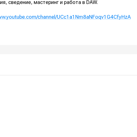
я, сведение, мастеринг и работа в DAW.
www.youtube.com/channel/UCc1a1Nm8aNFoqv1G4CfyHzA