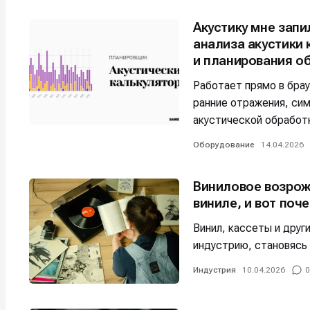
Например, 
Например, 
Например, 
Например, 
Акустику мне зап
Изу
Изу
анализа акустики
зву
зву
и планирования о
Войти
Войти
Войти
Войти
вол
вол
Работает прямо в бра
ранние отражения, си
Войти
Войти
Войти
Войти
акустической обработ
Оборудование
14.04.2026
Нажимая на 
Нажимая на 
Нажимая на 
Нажимая на 
подтверждае
подтверждае
подтверждае
подтверждае
Виниловое возрож
обработки п
обработки п
обработки п
обработки п
виниле, и вот поч
Винил, кассеты и дру
индустрию, становясь
Индустрия
10.04.2026
0