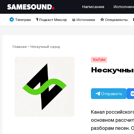
Написание
Исполнен
Телеграм
🎙️ Подкаст Миксер
📖 Источники
👷 Специалисты
Главная
Нескучный саунд
YouTube
Нескучны
Отправить
Канал российског
основном рассчит
разборам песен. 