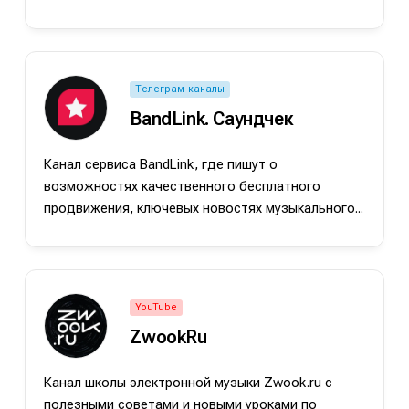
Телеграм-каналы
BandLink. Саундчек
Канал сервиса BandLink, где пишут о
возможностях качественного бесплатного
продвижения, ключевых новостях музыкального...
е
е
YouTube
ие
ие
ZwookRu
н
н
Канал школы электронной музыки Zwook.ru с
енты
енты
полезными советами и новыми уроками по