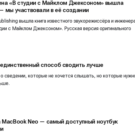
ена «В студии с Майклом Джексоном» вышла
альных сетях
альных сетях
— мы участвовали в её создании
blishing вышла книга известного звукорежиссёра и инженер
дии с Майклом Джексоном». Русская версия оригинального
ция
ция
еклама
еклама
Редакционная политика (в разработке)
Редакционная политика (в разработке)
Предложение ново
Предложение ново
кту
кту
 единственный способ сводить лучше
 о сведении, которые не хочется слышать, но которые нужн
ьше.
а MacBook Neo — самый доступный ноутбук
ии