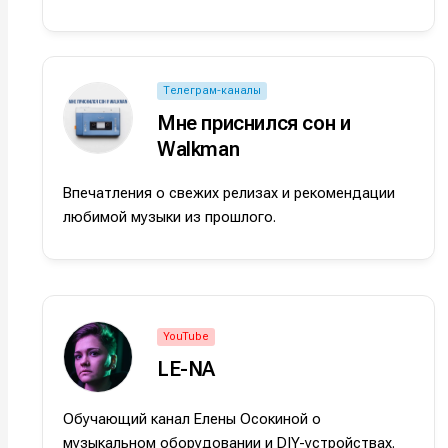
Телеграм-каналы
Мне приснился сон и
Walkman
Впечатления о свежих релизах и рекомендации
любимой музыки из прошлого.
Написани
Написани
YouTube
Исполнен
Исполнен
LE-NA
Продакш
Продакш
Обучающий канал Елены Осокиной о
Инструм
Инструм
музыкальном оборудовании и DIY-устройствах.