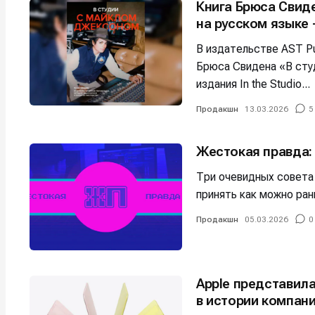
Книга Брюса Свид
Мы в соци
Мы в соци
на русском языке 
В издательстве AST Pu
Брюса Свидена «В сту
издания In the Studio...
Информа
Информа
Продакшн
13.03.2026
5
О проекте
О проекте
Р
Р
Помощь прое
Помощь прое
Жестокая правда:
Три очевидных совета
принять как можно ран
Продакшн
05.03.2026
0
Apple представил
в истории компан