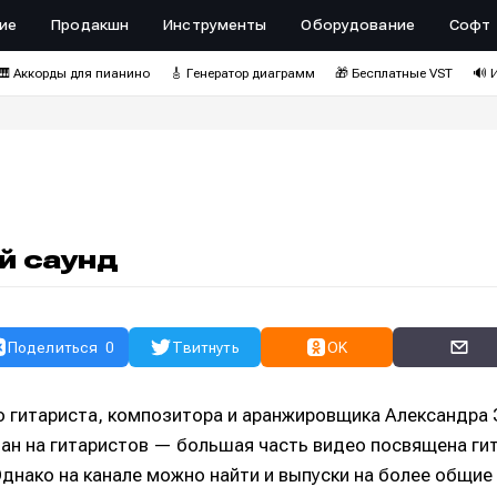
ие
Продакшн
Инструменты
Оборудование
Софт
🎹 Аккорды для пианино
🎸 Генератор диаграмм
🎁 Бесплатные VST
🔊 
й саунд
Поделиться
0
Твитнуть
OK
о гитариста, композитора и аранжировщика Александра 
ан на гитаристов — большая часть видео посвящена ги
Однако на канале можно найти и выпуски на более общие