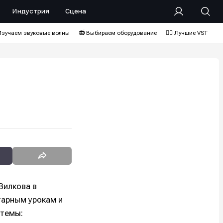
Индустрия
Сцена
Изучаем звуковые волны
📻 Выбираем оборудование
❤️‍🔥 Лучшие VST
Зилкова в
тарным урокам и
 темы: