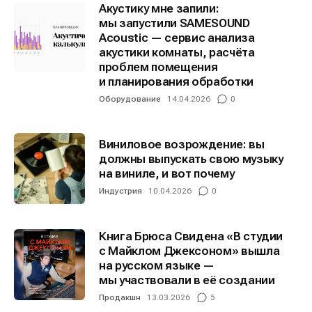
Акустику мне запили:
мы запустили SAMESOUND
Acoustic — сервис анализа
Информация
Информация
акустики комнаты, расчёта
проблем помещения
О проекте
О проекте
Реклама
Реклама
и планирования обработки
Редакционная политика (в разработке)
Редакционная политика (в разработке)
Оборудование
14.04.2026
0
Предложение новостей
Предложение новостей
Помощь проекту
Помощь проекту
Виниловое возрождение: вы
должны выпускать свою музыку
на виниле, и вот почему
Индустрия
10.04.2026
0
Книга Брюса Свидена «В студии
с Майклом Джексоном» вышла
на русском языке —
мы участвовали в её создании
Продакшн
13.03.2026
5