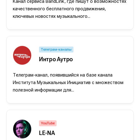
Канал сервиса BandLink, где пишут о возможностях
качественного бесплатного продвижения,
ключевых новостях музыкального...
Телеграм-каналы
Интро Аутро
Телеграм-канал, появившийся на базе канала
Института Музыкальных Инициатив с множеством
полезной информации для...
Написание
Написание
Исполнение
Исполнение
Продакшн
Продакшн
YouTube
Инструменты
Инструменты
LE-NA