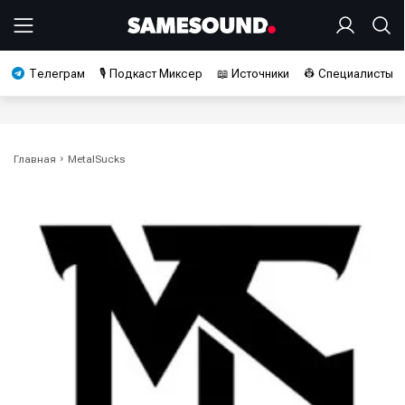
Телеграм
🎙️ Подкаст Миксер
📖 Источники
👷 Специалисты
Главная
MetalSucks