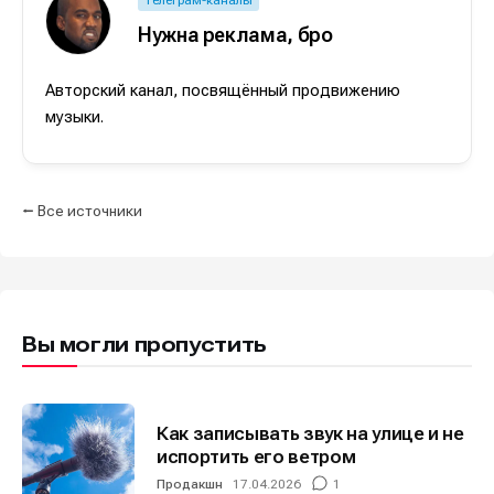
Поиск
Поиск
Поиск
Поиск
Например, звуковые карты...
Например, звуковые карты...
Например, звуковые карты...
Например, звуковые карты...
Нужна реклама, бро
Другие способы
Другие способы
Другие способы
Другие способы
Изучаем
Изучаем
Аккорды,
Аккорды,
Авторский канал, посвящённый продвижению
Войти через VK ID
Войти через VK ID
Войти через VK ID
Войти через VK ID
звуковые
звуковые
гаммы и
гаммы и
музыки.
волны
волны
лады для
лады для
пианино
пианино
Войти через Яндекс ID
Войти через Яндекс ID
Войти через Яндекс ID
Войти через Яндекс ID
⭠ Все источники
Нажимая на кнопку «Войти» или на кнопки социальных
Нажимая на кнопку «Войти» или на кнопки социальных
Нажимая на кнопку «Войти» или на кнопки социальных
Нажимая на кнопку «Войти» или на кнопки социальных
сервисов для входа, вы подтверждаете, что
сервисов для входа, вы подтверждаете, что
сервисов для входа, вы подтверждаете, что
сервисов для входа, вы подтверждаете, что
Справочник гитариста
Справочник гитариста
ознакомились и принимаете
ознакомились и принимаете
ознакомились и принимаете
ознакомились и принимаете
Условия использования
Условия использования
Условия использования
Условия использования
,
,
,
,
Политику обработки персональных данных
Политику обработки персональных данных
Политику обработки персональных данных
Политику обработки персональных данных
и
и
и
и
Правила
Правила
Правила
Правила
Вы могли пропустить
площадки
площадки
площадки
площадки
.
.
.
.
Как записывать звук на улице и не
испортить его ветром
Мы в социальных сетях
Мы в социальных сетях
Продакшн
17.04.2026
1