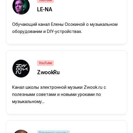
LE-NA
Оборудование
Оборудование
Софт
Софт
Обучающий канал Елены Осокиной о музыкальном
оборудовании и DIY-устройствах.
Индустрия
Индустрия
Сцена
Сцена
Вы сможете общаться в комментариях,
Вы сможете общаться в комментариях,
Вы сможете общаться в комментариях,
Вы сможете общаться в комментариях,
добавлять материалы в избранное и пользоваться
добавлять материалы в избранное и пользоваться
добавлять материалы в избранное и пользоваться
добавлять материалы в избранное и пользоваться
YouTube
🎙️ Подкаст Миксер
🎙️ Подкаст Миксер
🎁 Бесплатные VST
🎁 Бесплатные VST
всеми возможностями сайта.
всеми возможностями сайта.
всеми возможностями сайта.
всеми возможностями сайта.
ZwookRu
📖 Источники информации
📖 Источники информации
📻 Выбираем
📻 Выбираем
оборудование
оборудование
Электронная
Электронная
Электронная
Электронная
👷 Профили специалистов
👷 Профили специалистов
Канал школы электронной музыки Zwook.ru с
почта
почта
почта
почта
✨ Разбираемся в
✨ Разбираемся в
полезными советами и новыми уроками по
Скоро тут что-то будет
Скоро тут что-то будет
эффектах
эффектах
музыкальному...
Я не робот
Я не робот
Я не робот
Я не робот
❤️‍🔥 Лучшие VST
❤️‍🔥 Лучшие VST
Продолжить
Продолжить
Продолжить
Продолжить
Предложить новость
Предложить новость
Телеграм-каналы