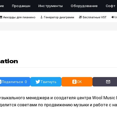
ие
Продакшн
Инструменты
Оборудование
Софт
🎹 Аккорды для пианино
🎸 Генератор диаграмм
🎁 Бесплатные VST
🔊 
ation
Поделиться
0
Твитнуть
OK
узыкального менеджера и создателя центра Wool Music
 делится советами по продвижению музыки и работе с 