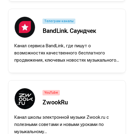
Телеграм-каналы
BandLink. Саундчек
Канал сервиса BandLink, где пишут о
возможностях качественного бесплатного
продвижения, ключевых новостях музыкального...
е
е
YouTube
ZwookRu
ие
ие
н
н
Канал школы электронной музыки Zwook.ru с
полезными советами и новыми уроками по
енты
енты
музыкальному...