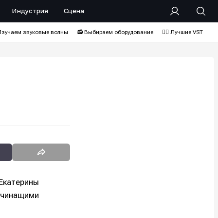
Индустрия
Сцена
Изучаем звуковые волны
📻 Выбираем оборудование
❤️‍🔥 Лучшие VST
 Екатерины
начинащими