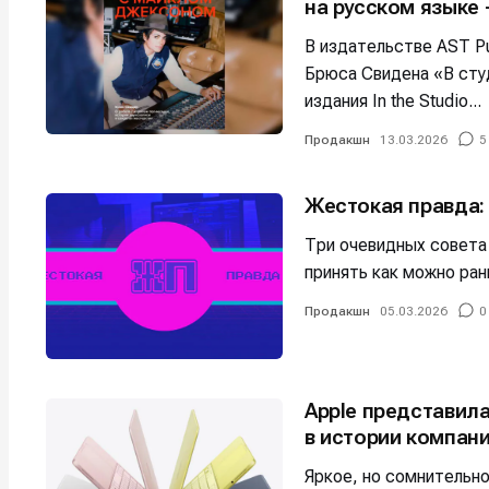
на русском языке 
Мы в соци
Мы в соци
В издательстве AST Pu
Брюса Свидена «В сту
издания In the Studio...
Продакшн
13.03.2026
5
Информа
Информа
О проекте
О проекте
Р
Р
Жестокая правда:
Помощь прое
Помощь прое
Три очевидных совета
принять как можно ран
Продакшн
05.03.2026
0
Apple представил
в истории компан
Яркое, но сомнительн