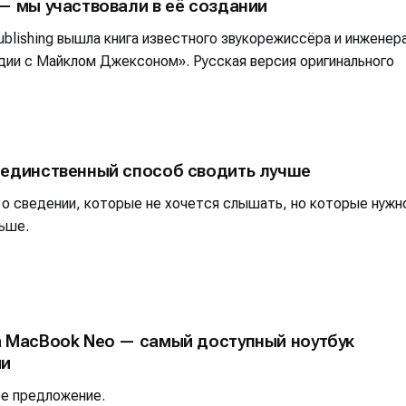
— мы участвовали в её создании
альных сетях
альных сетях
blishing вышла книга известного звукорежиссёра и инженер
дии с Майклом Джексоном». Русская версия оригинального
ция
ция
еклама
еклама
Редакционная политика (в разработке)
Редакционная политика (в разработке)
Предложение ново
Предложение ново
 единственный способ сводить лучше
кту
кту
 о сведении, которые не хочется слышать, но которые нужн
ьше.
а MacBook Neo — самый доступный ноутбук
ии
ое предложение.