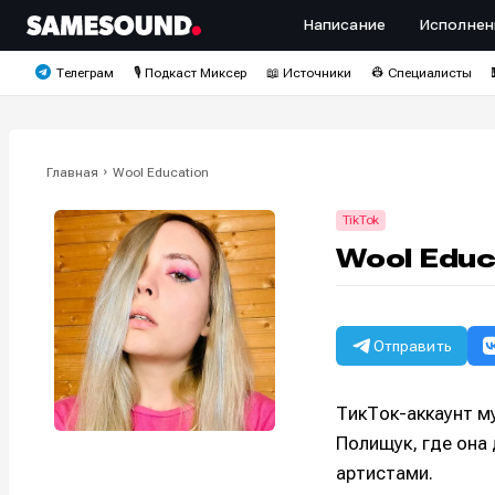
Написание
Исполнен
Телеграм
🎙️ Подкаст Миксер
📖 Источники
👷 Специалисты
Главная
Wool Education
TikTok
Wool Educ
Отправить
ТикТок-аккаунт м
Полищук, где она
артистами.