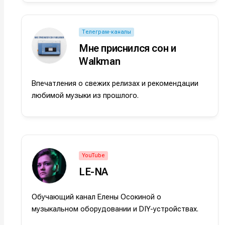
Телеграм-каналы
Мне приснился сон и
Walkman
Впечатления о свежих релизах и рекомендации
любимой музыки из прошлого.
Написани
Написани
YouTube
LE-NA
Исполнен
Исполнен
Продакш
Продакш
Обучающий канал Елены Осокиной о
музыкальном оборудовании и DIY-устройствах.
Инструм
Инструм