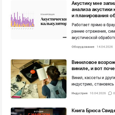
Акустику мне зап
анализа акустики
Например, 
Например, 
Например, 
Например, 
и планирования о
Изу
Изу
зву
зву
Войти
Войти
Войти
Войти
Работает прямо в бра
вол
вол
ранние отражения, си
акустической обработ
Войти
Войти
Войти
Войти
Оборудование
14.04.2026
Нажимая на 
Нажимая на 
Нажимая на 
Нажимая на 
Виниловое возрож
подтверждае
подтверждае
подтверждае
подтверждае
виниле, и вот поч
обработки п
обработки п
обработки п
обработки п
Винил, кассеты и дру
индустрию, становясь
Индустрия
10.04.2026
0
Книга Брюса Свид