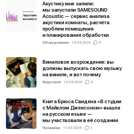
Акустику мне запили:
мы запустили SAMESOUND
Acoustic — сервис анализа
Информация
Информация
акустики комнаты, расчёта
проблем помещения
О проекте
О проекте
Реклама
Реклама
и планирования обработки
Редакционная политика (в разработке)
Редакционная политика (в разработке)
Оборудование
14.04.2026
0
Предложение новостей
Предложение новостей
Помощь проекту
Помощь проекту
Виниловое возрождение: вы
должны выпускать свою музыку
на виниле, и вот почему
Индустрия
10.04.2026
0
Книга Брюса Свидена «В студии
с Майклом Джексоном» вышла
на русском языке —
мы участвовали в её создании
Продакшн
13.03.2026
5