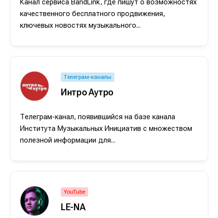
Канал сервиса BandLink, где пишут о возможностях
качественного бесплатного продвижения,
ключевых новостях музыкального...
Телеграм-каналы
Интро Аутро
Телеграм-канал, появившийся на базе канала
Института Музыкальных Инициатив с множеством
полезной информации для...
Написание
Написание
Исполнение
Исполнение
Продакшн
Продакшн
YouTube
Инструменты
Инструменты
LE-NA