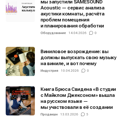
мы запустили SAMESOUND
Acoustic — сервис анализа
акустики комнаты, расчёта
Информация
Информация
проблем помещения
и планирования обработки
О проекте
О проекте
Реклама
Реклама
Оборудование
14.04.2026
0
Редакционная политика (в разработке)
Редакционная политика (в разработке)
Предложение новостей
Предложение новостей
Помощь проекту
Помощь проекту
Виниловое возрождение: вы
должны выпускать свою музыку
на виниле, и вот почему
Индустрия
10.04.2026
0
Книга Брюса Свидена «В студии
с Майклом Джексоном» вышла
на русском языке —
мы участвовали в её создании
Продакшн
13.03.2026
5