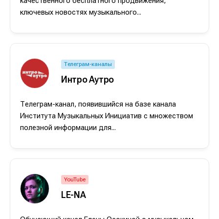
качественного бесплатного продвижения,
ключевых новостях музыкального...
Телеграм-каналы
Интро Аутро
Телеграм-канал, появившийся на базе канала
Института Музыкальных Инициатив с множеством
полезной информации для...
Написание
Написание
Исполнение
Исполнение
Продакшн
Продакшн
YouTube
LE-NA
Инструменты
Инструменты
Оборудование
Оборудование