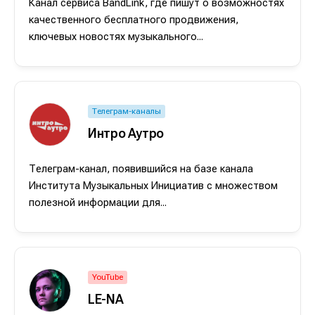
Канал сервиса BandLink, где пишут о возможностях
качественного бесплатного продвижения,
ключевых новостях музыкального...
Телеграм-каналы
Интро Аутро
Телеграм-канал, появившийся на базе канала
Института Музыкальных Инициатив с множеством
полезной информации для...
Написание
Написание
Исполнение
Исполнение
Продакшн
Продакшн
YouTube
Инструменты
Инструменты
LE-NA