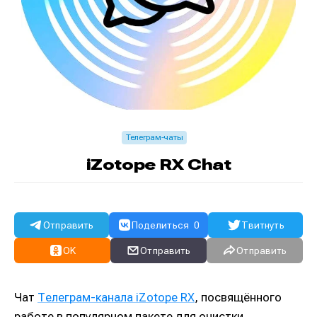
Телеграм-чаты
iZotope RX Chat
Отправить
Поделиться
0
Твитнуть
OK
Отправить
Отправить
Чат
Телеграм-канала iZotope RX
, посвящённого
работе в популярном пакете для очистки