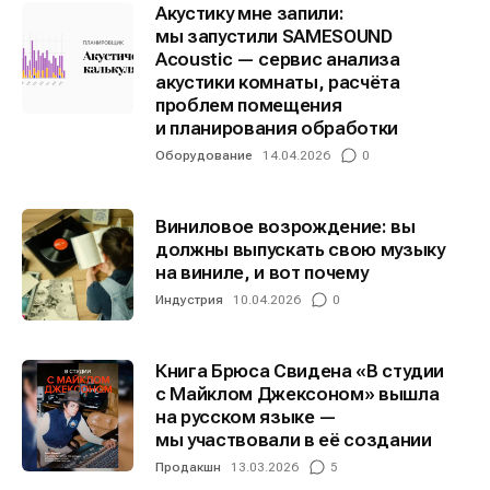
Акустику мне запили:
мы запустили SAMESOUND
Acoustic — сервис анализа
Информация
Информация
акустики комнаты, расчёта
проблем помещения
О проекте
О проекте
Реклама
Реклама
и планирования обработки
Редакционная политика (в разработке)
Редакционная политика (в разработке)
Оборудование
14.04.2026
0
Предложение новостей
Предложение новостей
Помощь проекту
Помощь проекту
Виниловое возрождение: вы
должны выпускать свою музыку
на виниле, и вот почему
Индустрия
10.04.2026
0
Книга Брюса Свидена «В студии
с Майклом Джексоном» вышла
на русском языке —
мы участвовали в её создании
Продакшн
13.03.2026
5