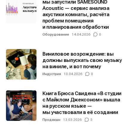
мы запустили SAMESOUND
Acoustic — сервис анализа
акустики комнаты, расчёта
Информация
Информация
проблем помещения
и планирования обработки
О проекте
О проекте
Реклама
Реклама
Оборудование
14.04.2026
0
Редакционная политика (в разработке)
Редакционная политика (в разработке)
Предложение новостей
Предложение новостей
Помощь проекту
Помощь проекту
Виниловое возрождение: вы
должны выпускать свою музыку
на виниле, и вот почему
Индустрия
10.04.2026
0
Книга Брюса Свидена «В студии
с Майклом Джексоном» вышла
на русском языке —
мы участвовали в её создании
Продакшн
13.03.2026
5