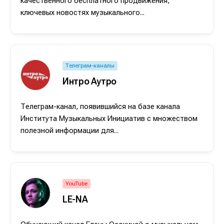
качественного бесплатного продвижения,
ключевых новостях музыкального...
Телеграм-каналы
Интро Аутро
Телеграм-канал, появившийся на базе канала
Института Музыкальных Инициатив с множеством
полезной информации для...
Написание
Написание
Исполнение
Исполнение
Продакшн
Продакшн
YouTube
LE-NA
Инструменты
Инструменты
Оборудование
Оборудование