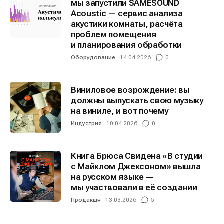
мы запустили SAMESOUND
Acoustic — сервис анализа
акустики комнаты, расчёта
Информация
Информация
проблем помещения
и планирования обработки
О проекте
О проекте
Реклама
Реклама
Оборудование
14.04.2026
0
Редакционная политика (в разработке)
Редакционная политика (в разработке)
Предложение новостей
Предложение новостей
Помощь проекту
Помощь проекту
Виниловое возрождение: вы
должны выпускать свою музыку
на виниле, и вот почему
Индустрия
10.04.2026
0
Книга Брюса Свидена «В студии
с Майклом Джексоном» вышла
на русском языке —
мы участвовали в её создании
Продакшн
13.03.2026
5