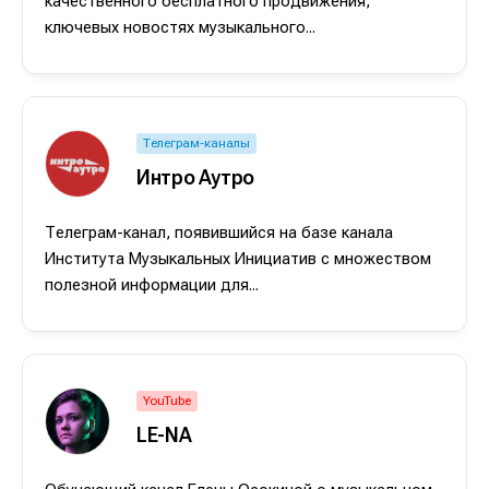
качественного бесплатного продвижения,
ключевых новостях музыкального...
Телеграм-каналы
Интро Аутро
Телеграм-канал, появившийся на базе канала
Института Музыкальных Инициатив с множеством
полезной информации для...
Написание
Написание
Исполнение
Исполнение
Продакшн
Продакшн
YouTube
LE-NA
Инструменты
Инструменты
Оборудование
Оборудование