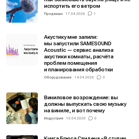
испортить его ветром
Продакшн
17.04.2026
1
Акустику мне запили:
Информация
Информация
мы запустили SAMESOUND
О проекте
О проекте
Реклама
Реклама
Acoustic — сервис анализа
акустики комнаты, расчёта
Редакционная политика (в разработке)
Редакционная политика (в разработке)
проблем помещения
Предложение новостей
Предложение новостей
Помощь проекту
Помощь проекту
и планирования обработки
Оборудование
14.04.2026
0
Виниловое возрождение: вы
должны выпускать свою музыку
на виниле, и вот почему
Индустрия
10.04.2026
0
Книга Брюса Свидена «В студии