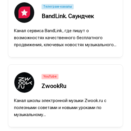
Телеграм-каналы
BandLink. Саундчек
Канал сервиса BandLink, где пишут о
возможностях качественного бесплатного
продвижения, ключевых новостях музыкального...
YouTube
ZwookRu
е
е
Канал школы электронной музыки Zwook.ru с
ие
ие
полезными советами и новыми уроками по
н
н
музыкальному...
енты
енты