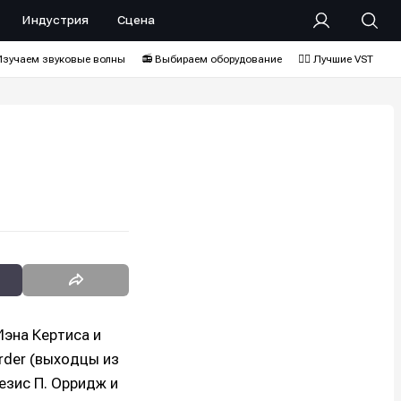
Индустрия
Сцена
Изучаем звуковые волны
📻 Выбираем оборудование
❤️‍🔥 Лучшие VST
Иэна Кертиса и
der (выходцы из
езис П. Орридж и