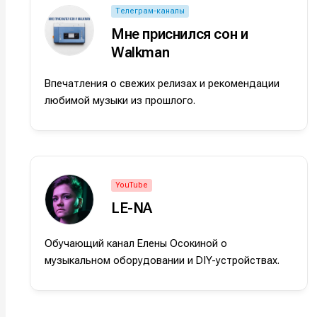
Телеграм-каналы
Мне приснился сон и
Walkman
Впечатления о свежих релизах и рекомендации
любимой музыки из прошлого.
YouTube
LE-NA
Написани
Написани
Обучающий канал Елены Осокиной о
Исполнен
Исполнен
музыкальном оборудовании и DIY-устройствах.
Продакш
Продакш
Инструм
Инструм