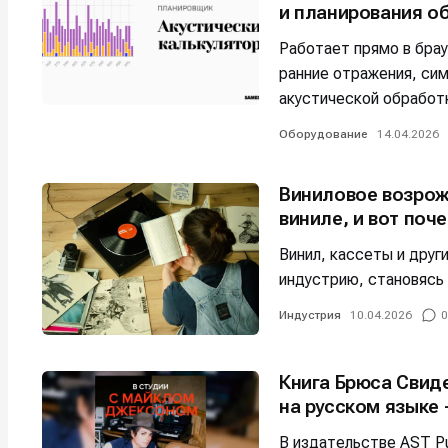
и планирования о
Например, 
Например, 
Например, 
Например, 
Работает прямо в бра
Изу
Изу
ранние отражения, си
зву
зву
Войти
Войти
Войти
Войти
акустической обработ
вол
вол
Оборудование
14.04.2026
Войти
Войти
Войти
Войти
Виниловое возрож
виниле, и вот поч
Нажимая на 
Нажимая на 
Нажимая на 
Нажимая на 
Винил, кассеты и дру
подтверждае
подтверждае
подтверждае
подтверждае
индустрию, становясь
обработки п
обработки п
обработки п
обработки п
Индустрия
10.04.2026
0
Книга Брюса Свид
на русском языке 
В издательстве AST Pu