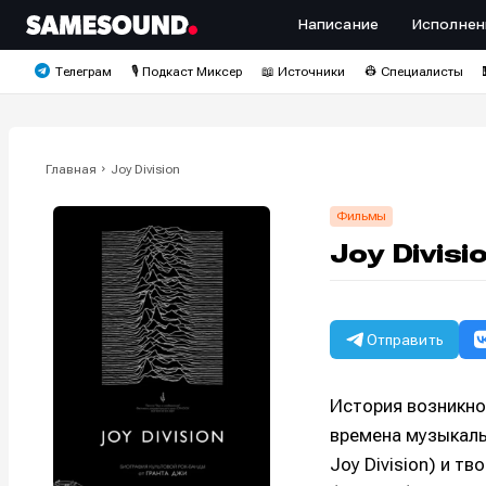
Написание
Исполнен
Телеграм
🎙️ Подкаст Миксер
📖 Источники
👷 Специалисты
Главная
Joy Division
Фильмы
Joy Divisi
Отправить
История возникнов
времена музыкаль
Joy Division) и 