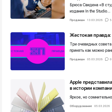
Мы в соци
Мы в соци
Брюса Свидена «В сту
издания In the Studio...
Продакшн
13.03.2026
5
Информа
Информа
Жестокая правда:
О проекте
О проекте
Р
Р
Три очевидных совета
Помощь прое
Помощь прое
принять как можно ран
Продакшн
05.03.2026
0
Apple представил
в истории компан
Яркое, но сомнительн
Оборудование
05.03.2026