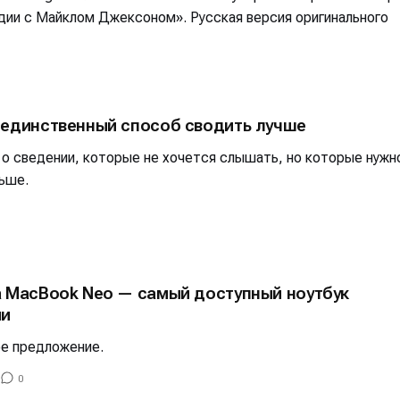
альных сетях
альных сетях
дии с Майклом Джексоном». Русская версия оригинального
ция
ция
 единственный способ сводить лучше
еклама
еклама
Редакционная политика (в разработке)
Редакционная политика (в разработке)
Предложение ново
Предложение ново
 о сведении, которые не хочется слышать, но которые нужн
кту
кту
ьше.
а MacBook Neo — самый доступный ноутбук
ии
ое предложение.
0