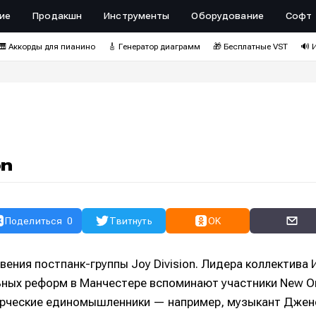
ие
Продакшн
Инструменты
Оборудование
Софт
🎹 Аккорды для пианино
🎸 Генератор диаграмм
🎁 Бесплатные VST
🔊 
on
Поделиться
0
Твитнуть
OK
ения постпанк-группы Joy Division. Лидера коллектива 
ных реформ в Манчестере вспоминают участники New Or
творческие единомышленники — например, музыкант Джен