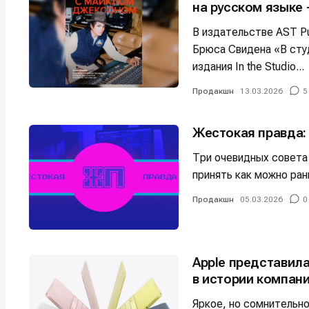
на русском языке 
В издательстве AST Pu
Брюса Свидена «В сту
издания In the Studio...
Продакшн
13.03.2026
5
Жестокая правда:
Три очевидных совета
принять как можно ран
Продакшн
05.03.2026
0
Apple представил
в истории компан
Яркое, но сомнительн