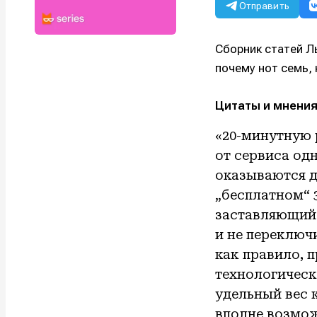
Отправить
Сборник статей Л
почему нот семь, 
Цитаты и мнения
«20-минутную 
от сервиса од
оказываются д
„бесплатном“ 
заставляющий 
и не переключ
как правило, 
технологическ
удельный вес 
вполне возмож