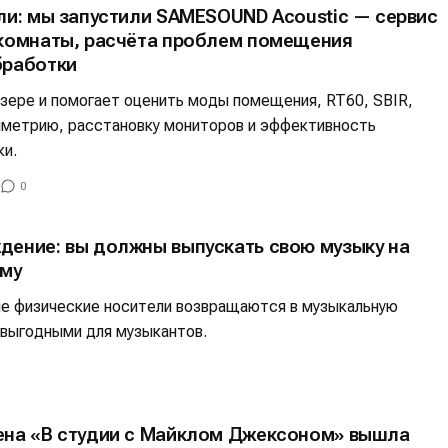
или: мы запустили SAMESOUND Acoustic — сервис
альных сетях
альных сетях
 комнаты, расчёта проблем помещения
бработки
узере и помогает оценить моды помещения, RT60, SBIR,
мметрию, расстановку мониторов и эффективность
ция
ция
ки.
еклама
еклама
Редакционная политика (в разработке)
Редакционная политика (в разработке)
Предложение ново
Предложение ново
0
кту
кту
дение: вы должны выпускать свою музыку на
ему
гие физические носители возвращаются в музыкальную
 выгодными для музыкантов.
ена «В студии с Майклом Джексоном» вышла