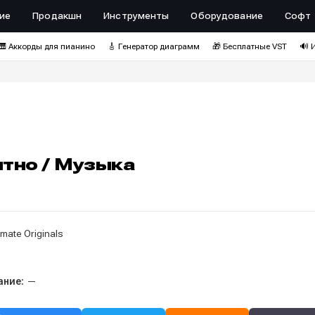
ие
Продакшн
Инструменты
Оборудование
Софт
🎹 Аккорды для пианино
🎸 Генератор диаграмм
🎁 Бесплатные VST
🔊 
тно / Музыка
mate Originals
ание:
—