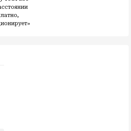
асстоянии
платно,
ционирует»