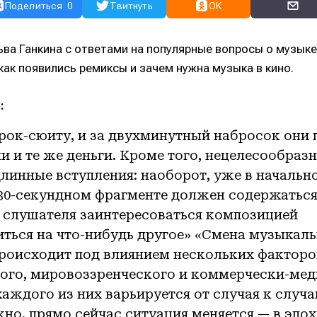
Поделиться
0
Твитнуть
OK
ьва Ганкина с ответами на популярные вопросы о музыке
как появились ремиксы и зачем нужна музыка в кино.
:
рок-сюиту, и за двухминутный набросок они 
ни и те же деньги. Кроме того, нецелесообра
линные вступления: наоборот, уже в начальн
30-секундном фрагменте должен содержаться 
слушателя заинтересоваться композицией
иться на что-нибудь другое» «Смена музыкаль
происходит под влиянием нескольких факторо
ого, мировоззренческого и коммерчески-ме
каждого из них варьируется от случая к случа
но, прямо сейчас ситуация меняется — в эпо