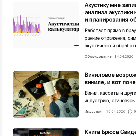
Акустику мне зап
Мы в соци
Мы в соци
анализа акустики
и планирования о
Работает прямо в бра
ранние отражения, си
Информа
Информа
акустической обработ
О проекте
О проекте
Р
Р
Оборудование
14.04.2026
Помощь прое
Помощь прое
Виниловое возрож
виниле, и вот поч
Винил, кассеты и дру
индустрию, становясь
Индустрия
10.04.2026
0
Книга Брюса Свид