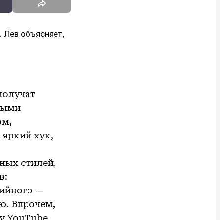
. Лев объясняет,
получат
зными
ом,
яркий хук,
ных стилей,
в:
дийного —
ю. Впрочем,
ху YouTube