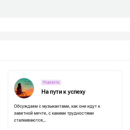
Подкасты
е
е
На пути к успеху
ие
ие
Обсуждаем с музыкантами, как они идут к
н
н
заветной мечте, с какими трудностями
сталкиваются,...
енты
енты