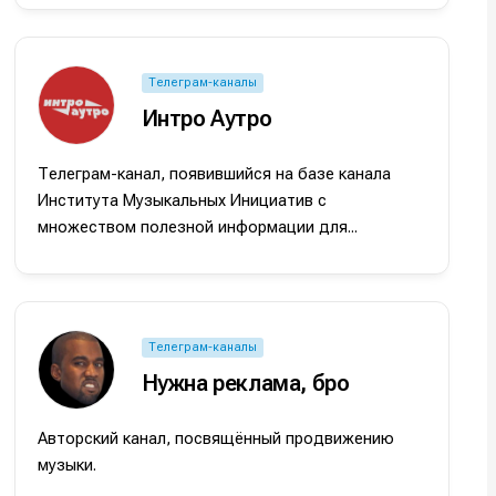
Телеграм-каналы
Интро Аутро
Телеграм-канал, появившийся на базе канала
Института Музыкальных Инициатив с
множеством полезной информации для...
и
и
и
и
е
е
Телеграм-каналы
Нужна реклама, бро
Авторский канал, посвящённый продвижению
музыки.