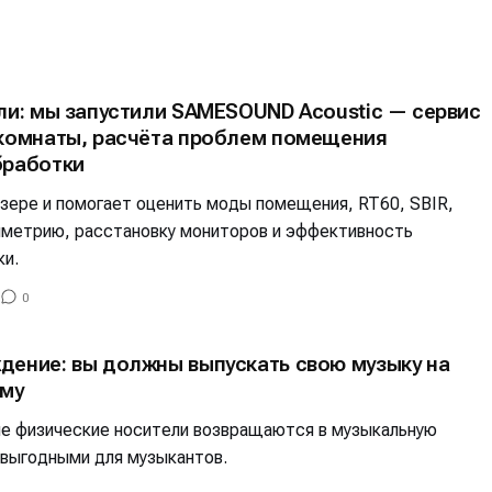
альных сетях
альных сетях
или: мы запустили SAMESOUND Acoustic — сервис
 комнаты, расчёта проблем помещения
ция
ция
бработки
еклама
еклама
Редакционная политика (в разработке)
Редакционная политика (в разработке)
Предложение ново
Предложение ново
узере и помогает оценить моды помещения, RT60, SBIR,
кту
кту
мметрию, расстановку мониторов и эффективность
ки.
0
дение: вы должны выпускать свою музыку на
ему
гие физические носители возвращаются в музыкальную
 выгодными для музыкантов.