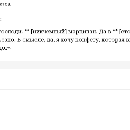
ктов.
:
осподи. ** [никчемный] марципан. Да в ** [ст
езно. В смысле, да, я хочу конфету, которая 
дог»