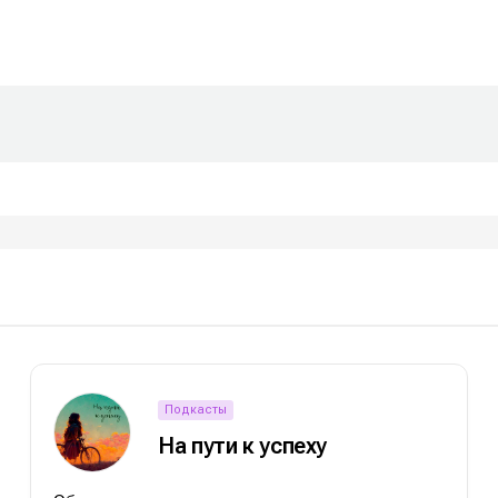
е
е
ие
ие
Подкасты
н
н
На пути к успеху
енты
енты