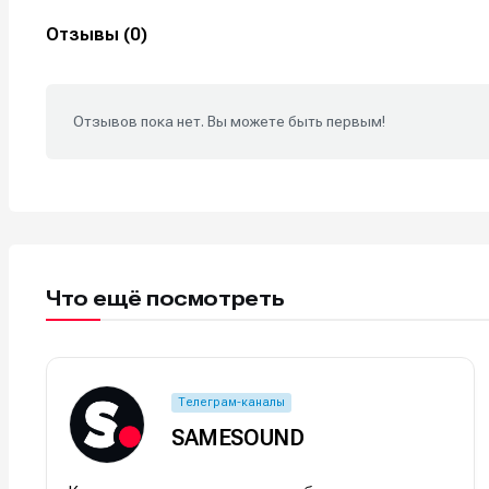
Отзывы (0)
Отзывов пока нет. Вы можете быть первым!
Что ещё посмотреть
Написани
Написани
Исполнен
Исполнен
Телеграм-каналы
Продакш
Продакш
SAMESOUND
Инструм
Инструм