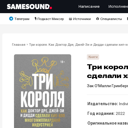
Написание
Исполнен
Телеграм
🎙️ Подкаст Миксер
📖 Источники
👷 Специалисты
Главная
Три короля. Как Доктор Дре, Джей-Зи и Дидди сделали хип
Книги
Три корол
сделали 
Зак О’Малли Гринбер
Издательство:
Indi
Год издания:
2022
Оригинальное назв