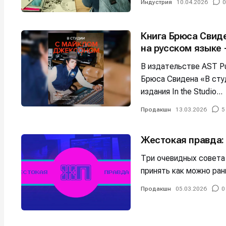
Индустрия
10.04.2026
0
Книга Брюса Свид
на русском языке 
В издательстве AST Pu
Брюса Свидена «В сту
издания In the Studio...
Продакшн
13.03.2026
5
Жестокая правда:
Три очевидных совета
принять как можно ран
Продакшн
05.03.2026
0