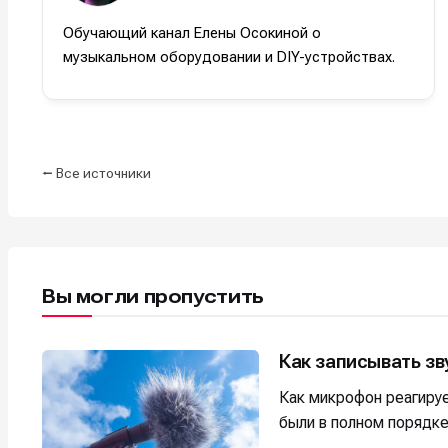
Обучающий канал Елены Осокиной о
Например, 
Например, 
Например, 
Например, 
музыкальном оборудовании и DIY-устройствах.
Изу
Изу
зву
зву
Войти
Войти
Войти
Войти
вол
вол
Войти
Войти
Войти
Войти
⭠ Все источники
Нажимая на 
Нажимая на 
Нажимая на 
Нажимая на 
подтверждае
подтверждае
подтверждае
подтверждае
обработки п
обработки п
обработки п
обработки п
Вы могли пропустить
Как записывать зв
Как микрофон реагируе
были в полном порядке