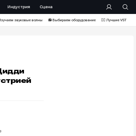
Индустрия
Сцена
Изучаем звуковые волны
📻 Выбираем оборудование
❤️‍🔥 Лучшие VST
 Дидди
устрией
e