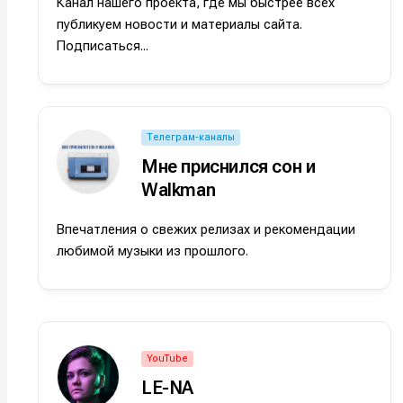
Канал нашего проекта, где мы быстрее всех
Оборудо
Оборудо
публикуем новости и материалы сайта.
Подписаться...
Софт
Софт
Индустри
Индустри
Сцена
Сцена
Телеграм-каналы
Мне приснился сон и
Walkman
Вы сможете
Вы сможете
Вы сможете
Вы сможете
🎙️ Подкаст
🎙️ Подкаст
пользовать
пользовать
пользовать
пользовать
Впечатления о свежих релизах и рекомендации
📖 Источни
📖 Источни
любимой музыки из прошлого.
Электронная
Электронная
Электронная
Электронная
👷 Профили
👷 Профили
почта
почта
почта
почта
Скоро тут 
Скоро тут 
Я не ро
Я не ро
Я не ро
Я не ро
YouTube
Предло
Предло
LE-NA