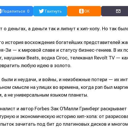
Поделиться
0
Твитнуть
OK
о деньгах, а деньги так и липнут к хип-хопу. Но так был
то история восхождения богатейших представителей ж
-Зи — к мировой славе и статусу бизнес-гениев. В их п
er, наушники Beats, водка Ciroc, телеканал Revolt TV — к
евратить любую идею в золото.
 были и неудачи, и войны, и неизбежные потери — их ин
ьном смысле на улицах во времена, когда рэп был марг
, а не универсальным языком планеты.
налист и автор Forbes Зак О’Малли Гринберг раскрывает
ьтурную и экономическую историю хип-хопа: от разрисов
опыток зачитать под бит до платиновых дисков и много