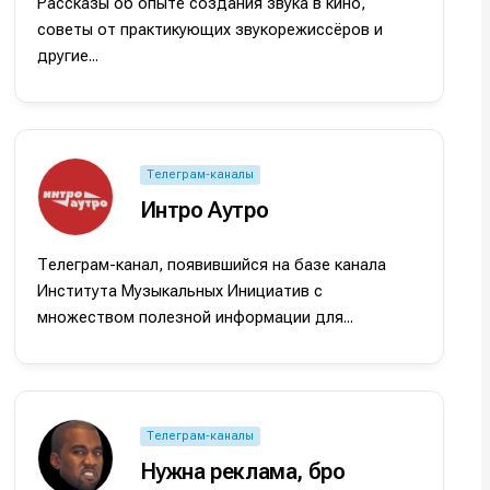
Рассказы об опыте создания звука в кино,
советы от практикующих звукорежиссёров и
другие...
Телеграм-каналы
Интро Аутро
и
и
и
и
Телеграм-канал, появившийся на базе канала
Института Музыкальных Инициатив с
е
е
множеством полезной информации для...
Телеграм-каналы
Нужна реклама, бро