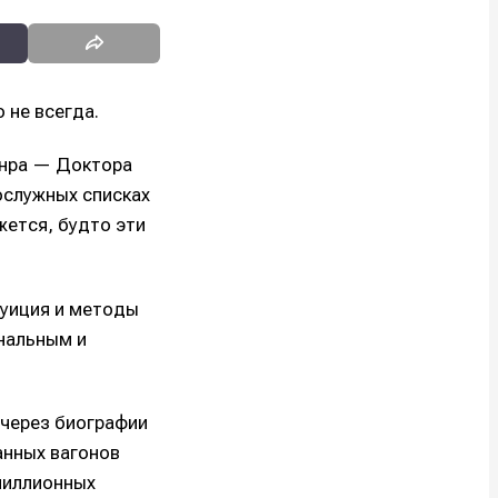
о не всегда.
анра — Доктора
ослужных списках
ажется, будто эти
туиция и методы
инальным и
 через биографии
анных вагонов
миллионных