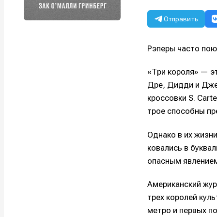
Отправить
Рэперы часто поют 
«Три короля» — э
Дре, Дидди и Джея
кроссовки S. Cart
трое способны пр
Однако в их жизни
ковались в буквал
опасным явлением
Американский жур
трех королей кул
метро и первых п