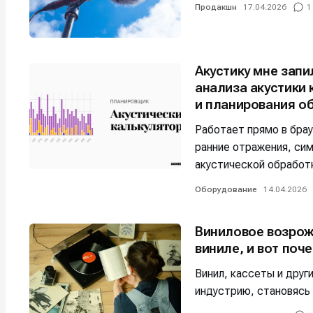
Продакшн
17.04.2026
1
Мы в соци
Мы в соци
Акустику мне зап
анализа акустики
Информа
Информа
и планирования о
О проекте
О проекте
Р
Р
Работает прямо в бра
Помощь прое
Помощь прое
ранние отражения, си
акустической обработ
Оборудование
14.04.2026
Виниловое возрож
виниле, и вот поч
Винил, кассеты и дру
индустрию, становясь