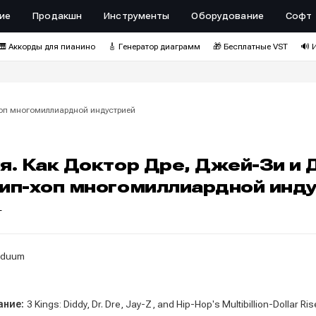
ие
Продакшн
Инструменты
Оборудование
Софт
🎹 Аккорды для пианино
🎸 Генератор диаграмм
🎁 Бесплатные VST
🔊 
-хоп многомиллиардной индустрией
я. Как Доктор Дре, Джей-Зи и
хип-хоп многомиллиардной инд
г
viduum
ание:
3 Kings: Diddy, Dr. Dre, Jay-Z, and Hip-Hop's Multibillion-Dollar Ris