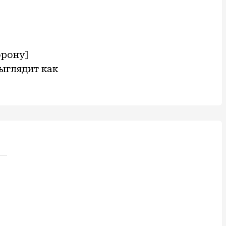
орону]
выглядит как