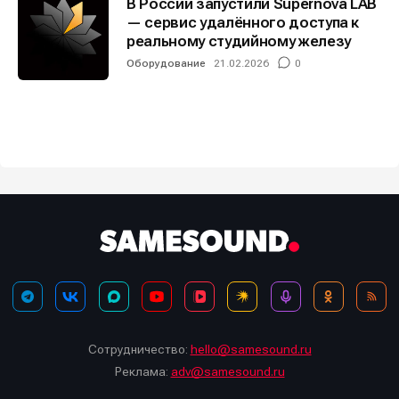
В России запустили Supernova LAB
— сервис удалённого доступа к
реальному студийному железу
Оборудование
21.02.2026
0
Сотрудничество:
hello@samesound.ru
Реклама:
adv@samesound.ru