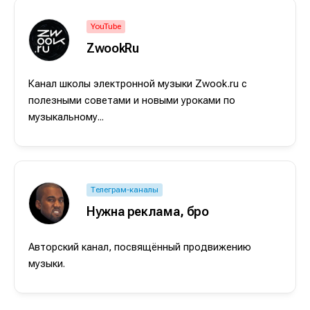
площадки
площадки
площадки
площадки
.
.
.
.
YouTube
ZwookRu
Мы в социальных сетях
Мы в социальных сетях
Канал школы электронной музыки Zwook.ru с
полезными советами и новыми уроками по
музыкальному...
Информация
Информация
О проекте
О проекте
Реклама
Реклама
Телеграм-каналы
Редакционная политика (в разработке)
Редакционная политика (в разработке)
Нужна реклама, бро
Предложение новостей
Предложение новостей
Помощь проекту
Помощь проекту
Авторский канал, посвящённый продвижению
музыки.