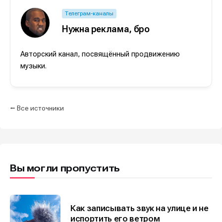
Телеграм-каналы
Нужна реклама, бро
Авторский канал, посвящённый продвижению
Информация
Информация
музыки.
О проекте
О проекте
Реклама
Реклама
Редакционная политика (в разработке)
Редакционная политика (в разработке)
Предложение новостей
Предложение новостей
Помощь проекту
Помощь проекту
⭠ Все источники
Вы могли пропустить
Как записывать звук на улице и не
испортить его ветром