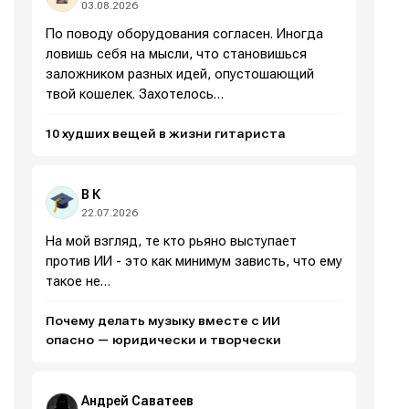
03.08.2026
Написание
Написание
По поводу оборудования согласен. Иногда
Исполнение
Исполнение
ловишь себя на мысли, что становишься
заложником разных идей, опустошающий
Продакшн
Продакшн
твой кошелек. Захотелось…
Инструменты
Инструменты
10 худших вещей в жизни гитариста
Оборудование
Оборудование
Софт
Софт
В К
22.07.2026
Индустрия
Индустрия
На мой взгляд, те кто рьяно выступает
против ИИ - это как минимум зависть, что ему
Сцена
Сцена
такое не…
Вы сможете общаться в комментариях,
Вы сможете общаться в комментариях,
Вы сможете общаться в комментариях,
Вы сможете общаться в комментариях,
добавлять материалы в избранное и пользоваться
добавлять материалы в избранное и пользоваться
добавлять материалы в избранное и пользоваться
добавлять материалы в избранное и пользоваться
Почему делать музыку вместе с ИИ
🎙️ Подкаст Миксер
🎙️ Подкаст Миксер
🎁 Бесплатные VST
🎁 Бесплатные VST
всеми возможностями сайта.
всеми возможностями сайта.
всеми возможностями сайта.
всеми возможностями сайта.
опасно — юридически и творчески
📖 Источники информации
📖 Источники информации
📻 Выбираем
📻 Выбираем
оборудование
оборудование
Электронная
Электронная
Электронная
Электронная
👷 Профили специалистов
👷 Профили специалистов
Андрей Саватеев
почта
почта
почта
почта