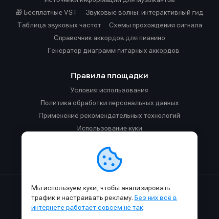
🎁 Бесплатные VST
Звуковые волны: интерактивный гид
Таблица звуковых частот
Cхемы прохождения сигнала
Справочник аккордов для пианино
Генератор диаграмм гитарных аккордов
Правила площадки
Условия использования
Политика обработки персональных данных
Применение рекомендательных технологий
Использование куки
Правила публикации материалов и общения
Правила общения в Телеграм-чате
Мы используем куки, чтобы анализировать
Сделано с
к
в
SAMESOUND
© 2015-2026.
трафик и настраивать рекламу.
Без них всё в
Использование материалов SAMESOUND разрешено только с
интернете работает совсем не так
.
обязательным указанием ссылки на
этот
сайт.