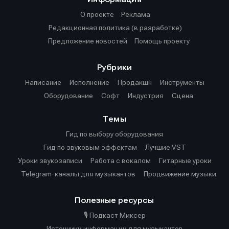
О проекте
О проекте
Реклама
Реклама
О проекте
Реклама
Редакционная политика (в разработке)
Редакционная политика (в разработке)
Редакционная политика (в разработке)
Предложение новостей
Предложение новостей
Помощь проекту
Помощь проекту
Предложение новостей
Помощь проекту
Рубрики
Написание
Исполнение
Продакшн
Инструменты
Оборудование
Софт
Индустрия
Сцена
Темы
Гид по выбору оборудования
Гид по звуковым эффектам
Лучшие VST
Уроки звукозаписи
Работа с вокалом
Гитарные уроки
Telegram-каналы для музыкантов
Продвижение музыки
Полезные ресурсы
🎙️ Подкаст Миксер
Источники информации для музыкантов