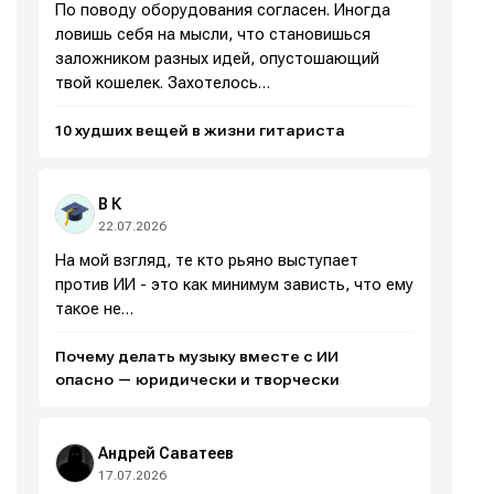
По поводу оборудования согласен. Иногда
ловишь себя на мысли, что становишься
заложником разных идей, опустошающий
твой кошелек. Захотелось…
10 худших вещей в жизни гитариста
В К
Написание
Написание
22.07.2026
На мой взгляд, те кто рьяно выступает
Исполнение
Исполнение
против ИИ - это как минимум зависть, что ему
такое не…
Продакшн
Продакшн
Почему делать музыку вместе с ИИ
Инструменты
Инструменты
опасно — юридически и творчески
Оборудование
Оборудование
Софт
Софт
Андрей Саватеев
17.07.2026
Индустрия
Индустрия