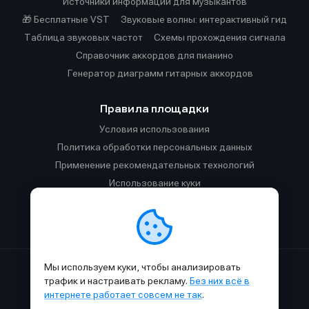
Источники информации для музыкантов
🎁 Бесплатные VST
Звуковые волны: интерактивный гид
Таблица звуковых частот
Cхемы прохождения сигнала
Справочник аккордов для пианино
Генератор диаграмм гитарных аккордов
Правила площадки
Условия использования
Политика обработки персональных данных
Применение рекомендательных технологий
Использование куки
Правила публикации материалов и общения
Правила общения в Телеграм-чате
Мы используем куки, чтобы анализировать
Сделано с
к
в
SAMESOUND
© 2015-2026.
трафик и настраивать рекламу.
Без них всё в
Использование материалов SAMESOUND разрешено только с
интернете работает совсем не так
.
обязательным указанием ссылки на
этот
сайт.