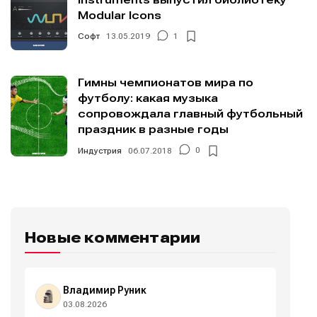
Modular Icons
Софт
13.05.2019
1
Гимны чемпионатов мира по
футболу: какая музыка
сопровождала главный футбольный
праздник в разные годы
Индустрия
06.07.2018
0
Новые комментарии
Владимир Руник
03.08.2026
Написание
Написание