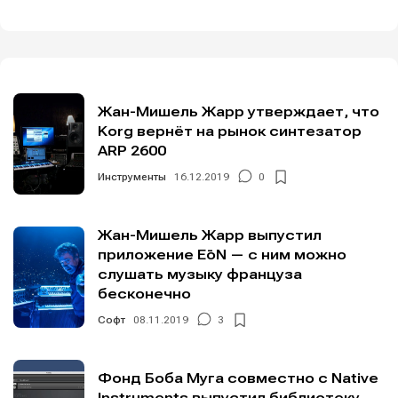
Жан-Мишель Жарр утверждает, что
Korg вернёт на рынок синтезатор
ARP 2600
Инструменты
16.12.2019
0
Жан-Мишель Жарр выпустил
приложение EōN — с ним можно
слушать музыку француза
бесконечно
Софт
08.11.2019
3
Фонд Боба Муга совместно с Native
Instruments выпустил библиотеку