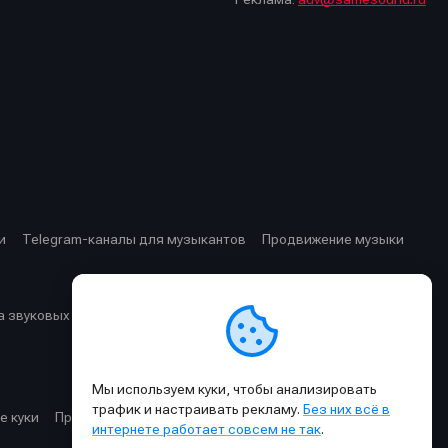
стей
стей
и
Telegram-каналы для музыкантов
Продвижение музыки
 звуковых частот
Cхемы прохождения сигнала
Мы используем куки, чтобы анализировать
трафик и настраивать рекламу.
Без них всё в
е куки
Правила публикации материалов и общения
интернете работает совсем не так
.