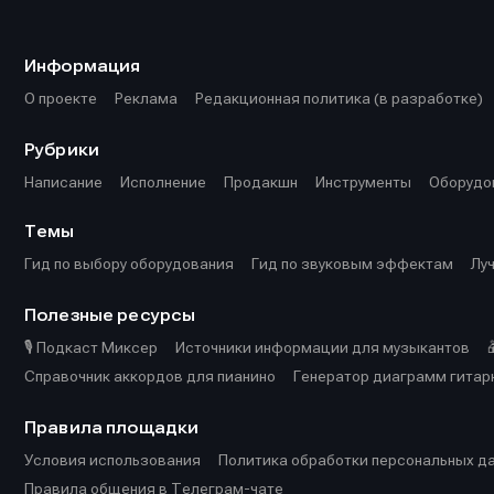
Информа
Информа
О проекте
О проекте
Р
Р
Информация
Помощь прое
Помощь прое
О проекте
Реклама
Редакционная политика (в разработке)
Рубрики
Написание
Исполнение
Продакшн
Инструменты
Оборудо
Темы
Гид по выбору оборудования
Гид по звуковым эффектам
Лу
Полезные ресурсы
🎙️ Подкаст Миксер
Источники информации для музыкантов
Справочник аккордов для пианино
Генератор диаграмм гитар
Правила площадки
Условия использования
Политика обработки персональных д
Правила общения в Телеграм-чате