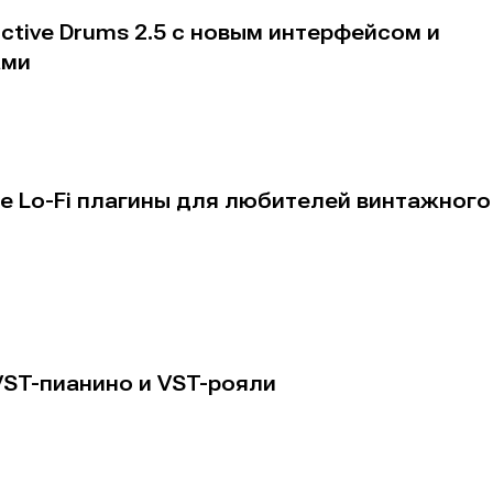
ctive Drums 2.5 с новым интерфейсом и
ами
е Lo-Fi плагины для любителей винтажного
е
е
ие
ие
н
н
енты
енты
VST-пианино и VST-рояли
вание
вание
я
я