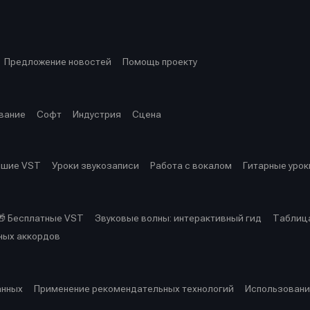
ция
ция
еклама
еклама
Редакционная политика (в разработке)
Редакционная политика (в разработке)
Предложение ново
Предложение ново
кту
кту
Предложение новостей
Помощь проекту
вание
Софт
Индустрия
Сцена
чшие VST
Уроки звукозаписи
Работа с вокалом
Гитарные урок
🎁 Бесплатные VST
Звуковые волны: интерактивный гид
Таблица
ных аккордов
анных
Применение рекомендательных технологий
Использовани