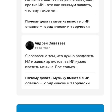
против ИИ - это как минимум зависть,
что ему такое не…
Почему делать музыку вместе с ИИ
и
и
и
и
опасно — юридически и творчески
е
е
Андрей Саватеев
17.07.2026
Я согласен с тем, что нужно разделить
ИИ и живых артистов, за ИИ нужно
платить меньше. Вот только…
Почему делать музыку вместе с ИИ
опасно — юридически и творчески
Поиск
Поиск
Поиск
Поиск
очник
очник
иста
иста