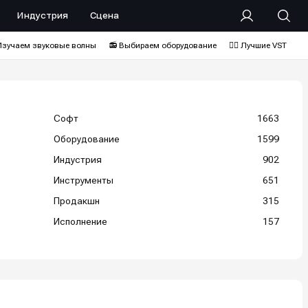
Индустрия
Сцена
Изучаем звуковые волны
📻 Выбираем оборудование
❤️‍🔥 Лучшие VST
Софт
1663
Оборудование
1599
Индустрия
902
Инструменты
651
Продакшн
315
Исполнение
157