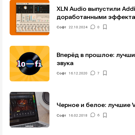
XLN Audio выпустили Addi
доработанными эффект
Софт
22.10.2024
0
Вперёд в прошлое: лучши
Написани
Написани
звука
Исполнен
Исполнен
Софт
16.12.2020
7
Продакш
Продакш
Инструм
Инструм
Черное и белое: лучшие 
Оборудо
Оборудо
Софт
16.02.2018
6
Софт
Софт
Индустри
Индустри