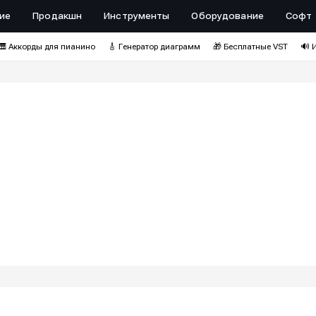
ие
Продакшн
Инструменты
Оборудование
Софт
🎹 Аккорды для пианино
🎸 Генератор диаграмм
🎁 Бесплатные VST
🔊 