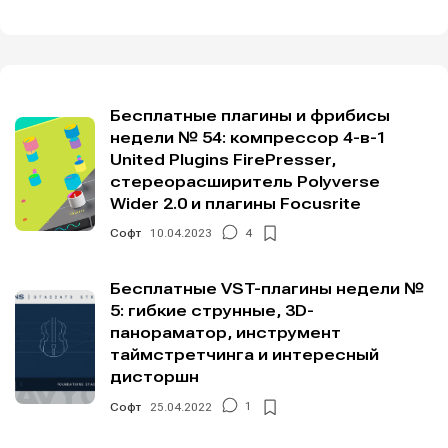
Бесплатные плагины и фрибисы
недели № 54: компрессор 4-в-1
United Plugins FirePresser,
стереорасширитель Polyverse
Wider 2.0 и плагины Focusrite
Софт
10.04.2023
4
Бесплатные VST-плагины недели №
5: гибкие струнные, 3D-
панораматор, инструмент
таймстретчинга и интересный
дисторшн
Софт
25.04.2022
1