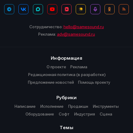
Информация
Информация
Сотрудничество:
hello@samesound.ru
Реклама:
adv@samesound.ru
О проекте
О проекте
Реклама
Реклама
Редакционная политика (в разработке)
Редакционная политика (в разработке)
Предложение новостей
Предложение новостей
Помощь проекту
Помощь проекту
Информация
О проекте
Реклама
Редакционная политика (в разработке)
Предложение новостей
Помощь проекту
Рубрики
Написание
Исполнение
Продакшн
Инструменты
Оборудование
Софт
Индустрия
Сцена
Темы