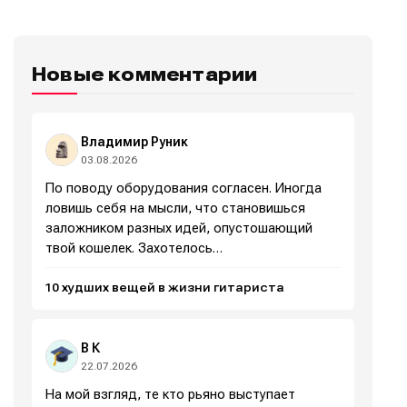
Новые комментарии
Владимир Руник
03.08.2026
По поводу оборудования согласен. Иногда
ловишь себя на мысли, что становишься
заложником разных идей, опустошающий
твой кошелек. Захотелось…
Написание
Написание
10 худших вещей в жизни гитариста
Исполнение
Исполнение
В К
Продакшн
Продакшн
22.07.2026
Инструменты
Инструменты
На мой взгляд, те кто рьяно выступает