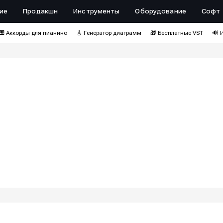
ие
Продакшн
Инструменты
Оборудование
Софт
🎹 Аккорды для пианино
🎸 Генератор диаграмм
🎁 Бесплатные VST
🔊 