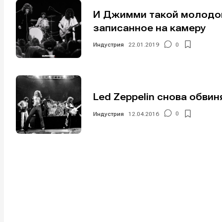
И Джимми такой молодой:
записанное на камеру
Индустрия
22.01.2019
0
Написани
Написани
Led Zeppelin снова обви
Исполнен
Исполнен
Индустрия
12.04.2016
0
Продакш
Продакш
Инструм
Инструм
Оборудо
Оборудо
Софт
Софт
Индустри
Индустри