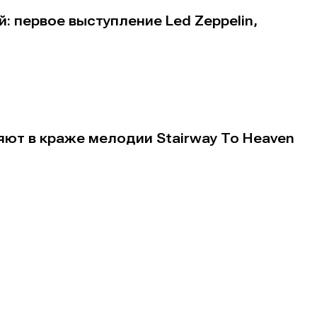
 первое выступление Led Zeppelin,
е
е
няют в краже мелодии Stairway To Heaven
ие
ие
н
н
енты
енты
вание
вание
я
я