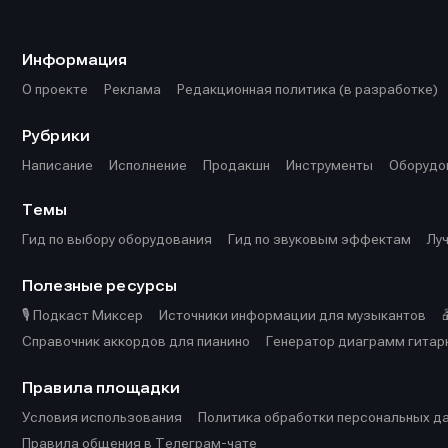
Информа
Информа
О проекте
О проекте
Р
Р
Информация
Помощь прое
Помощь прое
О проекте
Реклама
Редакционная политика (в разработке)
Рубрики
Написание
Исполнение
Продакшн
Инструменты
Оборудо
Темы
Гид по выбору оборудования
Гид по звуковым эффектам
Лу
Полезные ресурсы
🎙️ Подкаст Миксер
Источники информации для музыкантов
Справочник аккордов для пианино
Генератор диаграмм гитар
Правила площадки
Условия использования
Политика обработки персональных д
Правила общения в Телеграм-чате