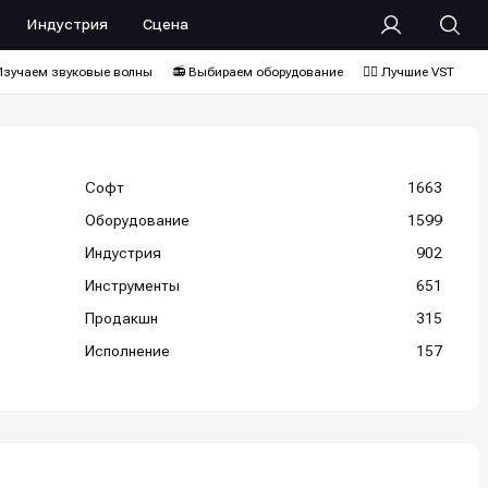
Индустрия
Сцена
Изучаем звуковые волны
📻 Выбираем оборудование
❤️‍🔥 Лучшие VST
Софт
1663
Оборудование
1599
Индустрия
902
Инструменты
651
Продакшн
315
Исполнение
157