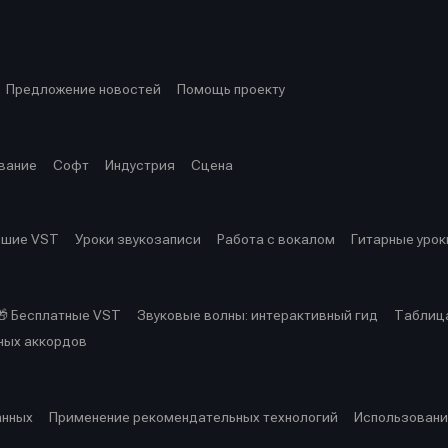
ция
ция
еклама
еклама
Редакционная политика (в разработке)
Редакционная политика (в разработке)
Предложение ново
Предложение ново
кту
кту
Предложение новостей
Помощь проекту
вание
Софт
Индустрия
Сцена
чшие VST
Уроки звукозаписи
Работа с вокалом
Гитарные урок
🎁 Бесплатные VST
Звуковые волны: интерактивный гид
Таблица
ных аккордов
анных
Применение рекомендательных технологий
Использовани