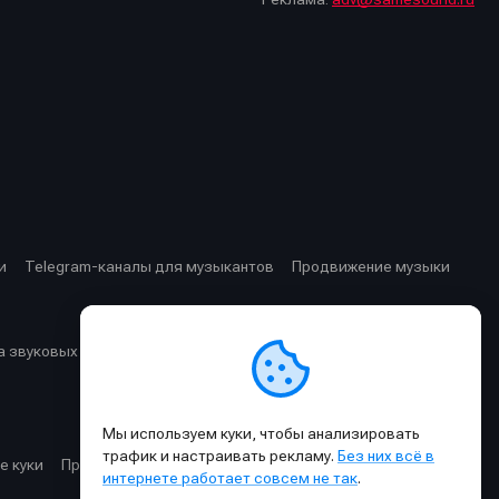
стей
стей
и
Telegram-каналы для музыкантов
Продвижение музыки
 звуковых частот
Cхемы прохождения сигнала
Мы используем куки, чтобы анализировать
трафик и настраивать рекламу.
Без них всё в
е куки
Правила публикации материалов и общения
интернете работает совсем не так
.