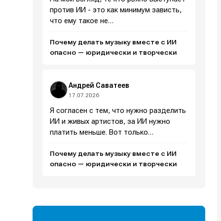
против ИИ - это как минимум зависть,
что ему такое не…
Почему делать музыку вместе с ИИ
и
и
и
и
опасно — юридически и творчески
е
е
Андрей Саватеев
17.07.2026
Я согласен с тем, что нужно разделить
ИИ и живых артистов, за ИИ нужно
платить меньше. Вот только…
Почему делать музыку вместе с ИИ
опасно — юридически и творчески
Поиск
Поиск
Поиск
Поиск
очник
очник
иста
иста