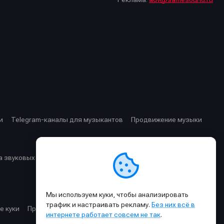
стей
стей
и
Telegram-каналы для музыкантов
Продвижение музыки
 звуковых частот
Cхемы прохождения сигнала
Мы используем куки, чтобы анализировать
трафик и настраивать рекламу.
Без них всё в
е куки
Правила публикации материалов и общения
интернете работает совсем не так
.