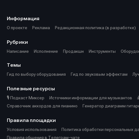
Информа
Информа
О проекте
О проекте
Р
Р
Информация
Помощь прое
Помощь прое
О проекте
Реклама
Редакционная политика (в разработке)
Рубрики
Написание
Исполнение
Продакшн
Инструменты
Оборудо
Темы
Гид по выбору оборудования
Гид по звуковым эффектам
Лу
Полезные ресурсы
🎙️ Подкаст Миксер
Источники информации для музыкантов
Справочник аккордов для пианино
Генератор диаграмм гитар
Правила площадки
Условия использования
Политика обработки персональных д
Правила общения в Телеграм-чате