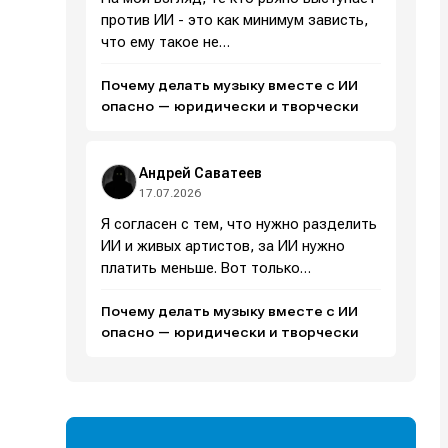
против ИИ - это как минимум зависть,
что ему такое не…
Почему делать музыку вместе с ИИ
и
и
и
и
опасно — юридически и творчески
е
е
Андрей Саватеев
17.07.2026
Я согласен с тем, что нужно разделить
ИИ и живых артистов, за ИИ нужно
платить меньше. Вот только…
Почему делать музыку вместе с ИИ
опасно — юридически и творчески
Поиск
Поиск
Поиск
Поиск
очник
очник
иста
иста