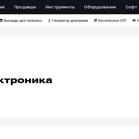
ие
Продакшн
Инструменты
Оборудование
Софт
🎹 Аккорды для пианино
🎸 Генератор диаграмм
🎁 Бесплатные VST
🔊 
ктроника