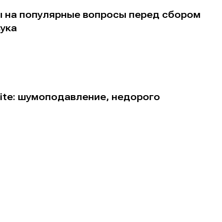
ы на популярные вопросы перед сбором
вука
е
е
ite: шумоподавление, недорого
ие
ие
н
н
енты
енты
вание
вание
я
я