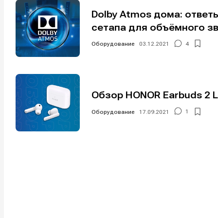
Dolby Atmos дома: ответ
сетапа для объёмного з
Оборудование
03.12.2021
4
Написани
Написани
Обзор HONOR Earbuds 2 L
Исполнен
Исполнен
Оборудование
17.09.2021
1
Продакш
Продакш
Инструм
Инструм
Оборудо
Оборудо
Софт
Софт
Индустри
Индустри