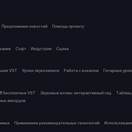
ция
ция
еклама
еклама
Редакционная политика (в разработке)
Редакционная политика (в разработке)
Предложение ново
Предложение ново
кту
кту
Предложение новостей
Помощь проекту
вание
Софт
Индустрия
Сцена
чшие VST
Уроки звукозаписи
Работа с вокалом
Гитарные урок
🎁 Бесплатные VST
Звуковые волны: интерактивный гид
Таблица
ных аккордов
анных
Применение рекомендательных технологий
Использовани