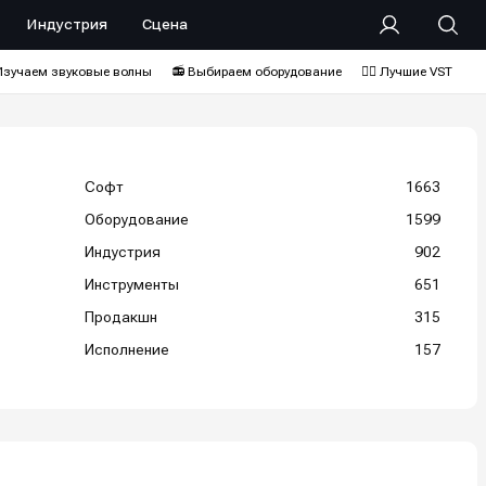
Индустрия
Сцена
Изучаем звуковые волны
📻 Выбираем оборудование
❤️‍🔥 Лучшие VST
Софт
1663
Оборудование
1599
Индустрия
902
Инструменты
651
Продакшн
315
Исполнение
157