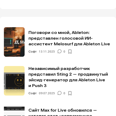
Поговори со мной, Ableton:
представлен голосовой ИИ-
ассистент Melosurf для Ableton Live
Софт
13.11.2025
0
Независимый разработчик
представил Sting 2 — продвинутый
эйсид-генератор для Ableton Live
и Push 3
Софт
09.07.2025
0
Сайт Max for Live обновился —
каталог стал «современнее