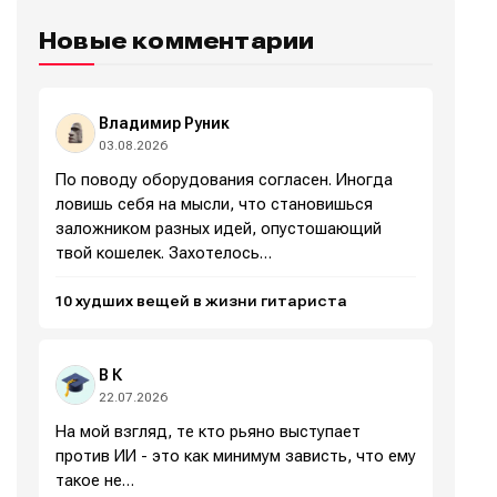
Новые комментарии
Написание
Написание
Исполнение
Исполнение
Владимир Руник
03.08.2026
Продакшн
Продакшн
По поводу оборудования согласен. Иногда
Инструменты
Инструменты
ловишь себя на мысли, что становишься
заложником разных идей, опустошающий
Оборудование
Оборудование
твой кошелек. Захотелось…
Софт
Софт
10 худших вещей в жизни гитариста
Индустрия
Индустрия
Сцена
Сцена
В К
22.07.2026
Вы сможете общаться в комментариях,
Вы сможете общаться в комментариях,
Вы сможете общаться в комментариях,
Вы сможете общаться в комментариях,
На мой взгляд, те кто рьяно выступает
добавлять материалы в избранное и пользоваться
добавлять материалы в избранное и пользоваться
добавлять материалы в избранное и пользоваться
добавлять материалы в избранное и пользоваться
против ИИ - это как минимум зависть, что ему
🎙️ Подкаст Миксер
🎙️ Подкаст Миксер
🎁 Бесплатные VST
🎁 Бесплатные VST
всеми возможностями сайта.
всеми возможностями сайта.
всеми возможностями сайта.
всеми возможностями сайта.
такое не…
📖 Источники информации
📖 Источники информации
📻 Выбираем
📻 Выбираем