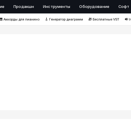
ие
Продакшн
Инструменты
Оборудование
Софт
🎹 Аккорды для пианино
🎸 Генератор диаграмм
🎁 Бесплатные VST
🔊 