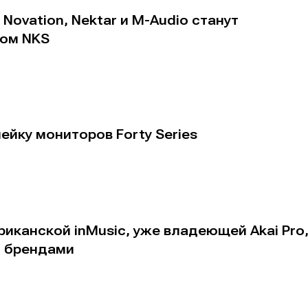
Novation, Nektar и M-Audio станут
том NKS
ейку мониторов Forty Series
иканской inMusic, уже владеющей Akai Pro
и брендами
е
е