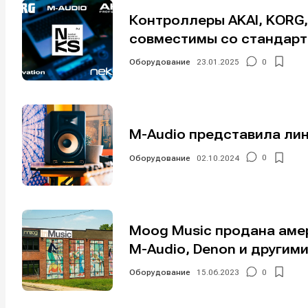
Контроллеры AKAI, KORG, 
совместимы со стандар
Оборудование
23.01.2025
0
M-Audio представила лин
Оборудование
02.10.2024
0
Moog Music продана амер
M-Audio, Denon и другим
Оборудование
15.06.2023
0
Написани
Написани