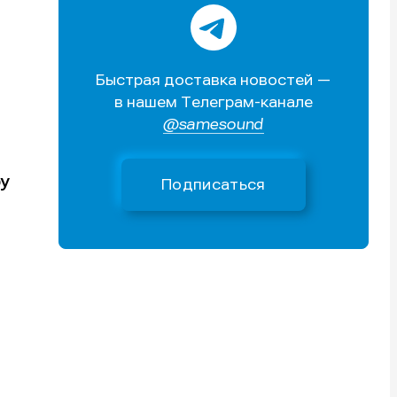
Быстрая доставка новостей —
в нашем Телеграм-канале
@samesound
Поиск
Поиск
Поиск
Поиск
очник
очник
иста
иста
у
Подписаться
тику
тику
тику
тику