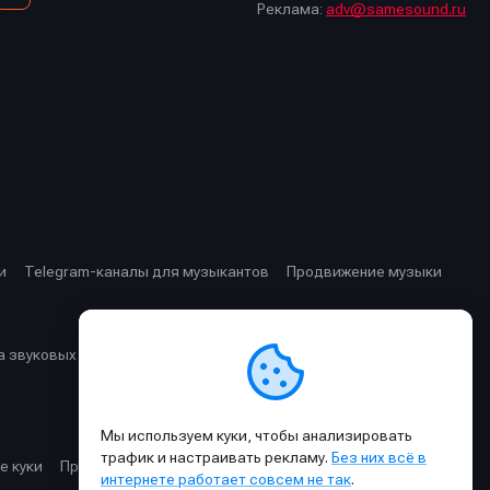
Реклама:
adv@samesound.ru
и
Telegram-каналы для музыкантов
Продвижение музыки
 звуковых частот
Cхемы прохождения сигнала
Мы используем куки, чтобы анализировать
трафик и настраивать рекламу.
Без них всё в
е куки
Правила публикации материалов и общения
интернете работает совсем не так
.