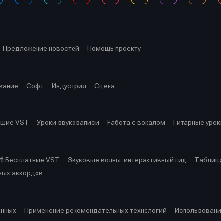
Предложение новостей
Помощь проекту
вание
Софт
Индустрия
Сцена
чшие VST
Уроки звукозаписи
Работа с вокалом
Гитарные урок
🎁 Бесплатные VST
Звуковые волны: интерактивный гид
Таблица
ных аккордов
анных
Применение рекомендательных технологий
Использовани