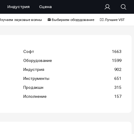
Индустрия
Сцена
Изучаем звуковые волны
📻 Выбираем оборудование
❤️‍🔥 Лучшие VST
Софт
1663
Оборудование
1599
Индустрия
902
Инструменты
651
Продакшн
315
Исполнение
157