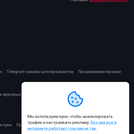
стей
стей
и
Telegram-каналы для музыкантов
Продвижение музыки
 звуковых частот
Cхемы прохождения сигнала
Мы используем куки, чтобы анализировать
трафик и настраивать рекламу.
Без них всё в
е куки
Правила публикации материалов и общения
интернете работает совсем не так
.