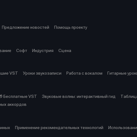
ция
ция
еклама
еклама
Редакционная политика (в разработке)
Редакционная политика (в разработке)
Предложение ново
Предложение ново
кту
кту
Предложение новостей
Помощь проекту
вание
Софт
Индустрия
Сцена
чшие VST
Уроки звукозаписи
Работа с вокалом
Гитарные урок
🎁 Бесплатные VST
Звуковые волны: интерактивный гид
Таблица
ных аккордов
анных
Применение рекомендательных технологий
Использовани