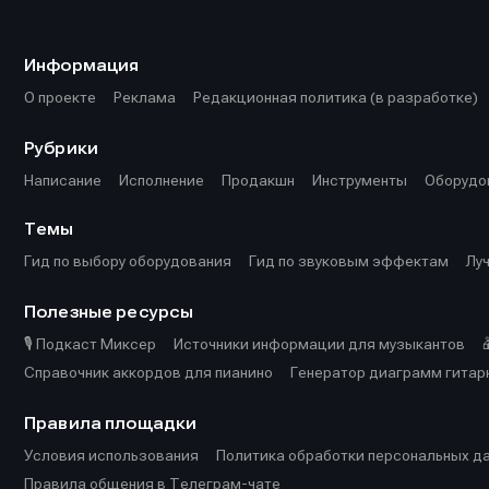
Информа
Информа
О проекте
О проекте
Р
Р
Информация
Помощь прое
Помощь прое
О проекте
Реклама
Редакционная политика (в разработке)
Рубрики
Написание
Исполнение
Продакшн
Инструменты
Оборудо
Темы
Гид по выбору оборудования
Гид по звуковым эффектам
Лу
Полезные ресурсы
🎙️ Подкаст Миксер
Источники информации для музыкантов
Справочник аккордов для пианино
Генератор диаграмм гитар
Правила площадки
Условия использования
Политика обработки персональных д
Правила общения в Телеграм-чате