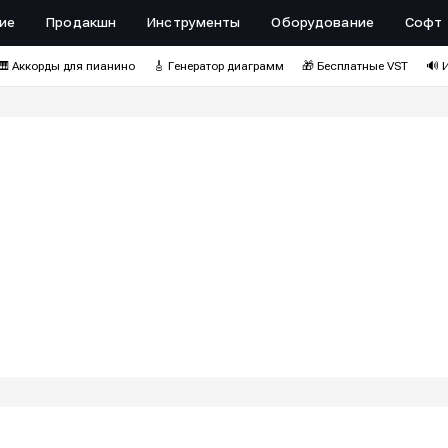
ие
Продакшн
Инструменты
Оборудование
Софт
🎹 Аккорды для пианино
🎸 Генератор диаграмм
🎁 Бесплатные VST
🔊 