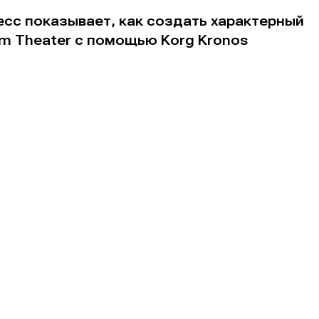
сс показывает, как создать характерный
m Theater с помощью Korg Kronos
е
е
ие
ие
н
н
енты
енты
вание
вание
я
я