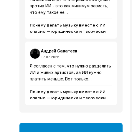
против ИИ - это как минимум зависть,
что ему такое не…
Почему делать музыку вместе с ИИ
и
и
и
и
опасно — юридически и творчески
е
е
Андрей Саватеев
17.07.2026
Я согласен с тем, что нужно разделить
ИИ и живых артистов, за ИИ нужно
платить меньше. Вот только…
Почему делать музыку вместе с ИИ
опасно — юридически и творчески
Поиск
Поиск
Поиск
Поиск
очник
очник
иста
иста