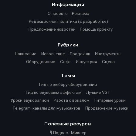
Информация
О проекте
О проекте
Реклама
Реклама
О проекте
Реклама
Редакционная политика (в разработке)
Редакционная политика (в разработке)
Редакционная политика (в разработке)
Предложение новостей
Предложение новостей
Помощь проекту
Помощь проекту
Предложение новостей
Помощь проекту
Рубрики
Написание
Исполнение
Продакшн
Инструменты
Оборудование
Софт
Индустрия
Сцена
Темы
Гид по выбору оборудования
Гид по звуковым эффектам
Лучшие VST
Уроки звукозаписи
Работа с вокалом
Гитарные уроки
Telegram-каналы для музыкантов
Продвижение музыки
Полезные ресурсы
🎙️ Подкаст Миксер