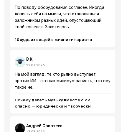
По поводу оборудования согласен. Иногда
ловишь себя на мысли, что становишься
заложником разных идей, опустошающий
твой кошелек. Захотелось…
10 худших вещей в жизни гитариста
В К
Написание
Написание
22.07.2026
На мой взгляд, те кто рьяно выступает
Исполнение
Исполнение
против ИИ - это как минимум зависть, что ему
Продакшн
Продакшн
такое не…
Инструменты
Инструменты
Почему делать музыку вместе с ИИ
опасно — юридически и творчески
Оборудование
Оборудование
Софт
Софт
Андрей Саватеев
17.07.2026