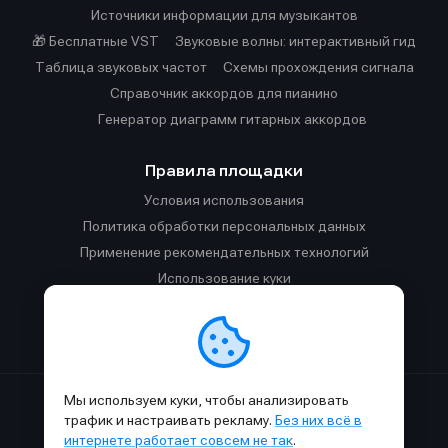
Источники информации для музыкантов
🎁 Бесплатные VST
Звуковые волны: интерактивный гид
Таблица звуковых частот
Cхемы прохождения сигнала
Справочник аккордов для пианино
Генератор диаграмм гитарных аккордов
Правила площадки
Условия использования
Политика обработки персональных данных
Применение рекомендательных технологий
Использование куки
Правила публикации материалов и общения
Правила общения в Телеграм-чате
Мы используем куки, чтобы анализировать
Сделано с
к
в
SAMESOUND
© 2015-2026.
трафик и настраивать рекламу.
Без них всё в
Использование материалов SAMESOUND разрешено только с
интернете работает совсем не так
.