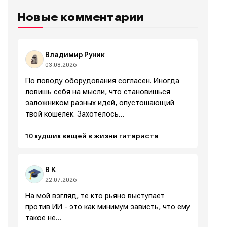
Новые комментарии
Написание
Написание
Исполнение
Исполнение
Владимир Руник
03.08.2026
Продакшн
Продакшн
По поводу оборудования согласен. Иногда
Инструменты
Инструменты
ловишь себя на мысли, что становишься
заложником разных идей, опустошающий
Оборудование
Оборудование
твой кошелек. Захотелось…
Софт
Софт
10 худших вещей в жизни гитариста
Индустрия
Индустрия
В К
Сцена
Сцена
22.07.2026
Вы сможете общаться в комментариях,
Вы сможете общаться в комментариях,
Вы сможете общаться в комментариях,
Вы сможете общаться в комментариях,
На мой взгляд, те кто рьяно выступает
добавлять материалы в избранное и пользоваться
добавлять материалы в избранное и пользоваться
добавлять материалы в избранное и пользоваться
добавлять материалы в избранное и пользоваться
против ИИ - это как минимум зависть, что ему
🎙️ Подкаст Миксер
🎙️ Подкаст Миксер
🎁 Бесплатные VST
🎁 Бесплатные VST
всеми возможностями сайта.
всеми возможностями сайта.
всеми возможностями сайта.
всеми возможностями сайта.
такое не…
📖 Источники информации
📖 Источники информации
📻 Выбираем
📻 Выбираем