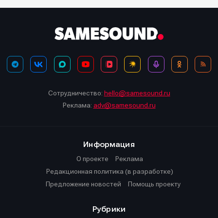
Мы в социальных сетях
Мы в социальных сетях
Информация
Информация
О проекте
О проекте
Реклама
Реклама
Сотрудничество:
hello@samesound.ru
Редакционная политика (в разработке)
Редакционная политика (в разработке)
Реклама:
adv@samesound.ru
Предложение новостей
Предложение новостей
Помощь проекту
Помощь проекту
Информация
О проекте
Реклама
Редакционная политика (в разработке)
Предложение новостей
Помощь проекту
Рубрики