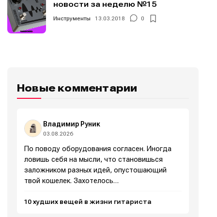
новости за неделю №15
Инструменты
13.03.2018
0
Новые комментарии
Владимир Руник
03.08.2026
По поводу оборудования согласен. Иногда
ловишь себя на мысли, что становишься
заложником разных идей, опустошающий
Написание
Написание
твой кошелек. Захотелось…
Исполнение
Исполнение
10 худших вещей в жизни гитариста
Продакшн
Продакшн