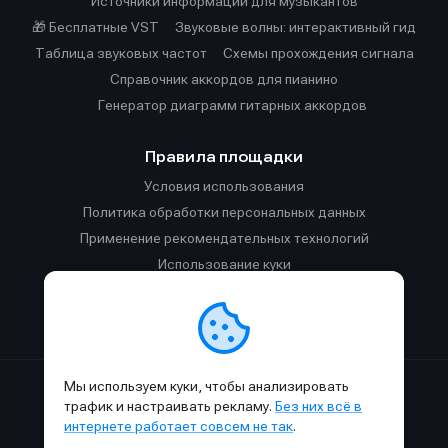
Источники информации для музыкантов
🎁 Бесплатные VST
Звуковые волны: интерактивный гид
Таблица звуковых частот
Cхемы прохождения сигнала
Справочник аккордов для пианино
Генератор диаграмм гитарных аккордов
Правила площадки
Условия использования
Политика обработки персональных данных
Применение рекомендательных технологий
Использование куки
Правила публикации материалов и общения
Правила общения в Телеграм-чате
Мы используем куки, чтобы анализировать
Сделано с
к
в
SAMESOUND
© 2015-2026.
трафик и настраивать рекламу.
Без них всё в
Использование материалов SAMESOUND разрешено только с
интернете работает совсем не так
.
обязательным указанием ссылки на
этот
сайт.