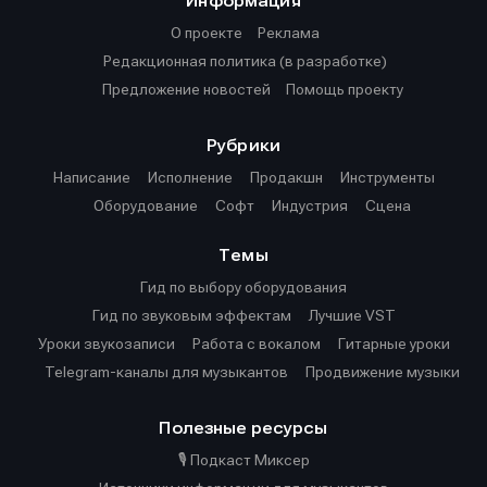
Информация
О проекте
О проекте
Реклама
Реклама
О проекте
Реклама
Редакционная политика (в разработке)
Редакционная политика (в разработке)
Редакционная политика (в разработке)
Предложение новостей
Предложение новостей
Помощь проекту
Помощь проекту
Предложение новостей
Помощь проекту
Рубрики
Написание
Исполнение
Продакшн
Инструменты
Оборудование
Софт
Индустрия
Сцена
Темы
Гид по выбору оборудования
Гид по звуковым эффектам
Лучшие VST
Уроки звукозаписи
Работа с вокалом
Гитарные уроки
Telegram-каналы для музыкантов
Продвижение музыки
Полезные ресурсы
🎙️ Подкаст Миксер