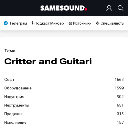
Телеграм
🎙️ Подкаст Миксер
📖 Источники
👷 Специалисты
Тема:
Critter and Guitari
Софт
1663
Оборудование
1599
Индустрия
902
Инструменты
651
Продакшн
315
Исполнение
157