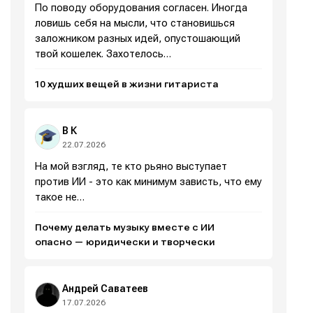
По поводу оборудования согласен. Иногда
ловишь себя на мысли, что становишься
заложником разных идей, опустошающий
твой кошелек. Захотелось…
10 худших вещей в жизни гитариста
В К
Написание
Написание
22.07.2026
На мой взгляд, те кто рьяно выступает
Исполнение
Исполнение
против ИИ - это как минимум зависть, что ему
такое не…
Продакшн
Продакшн
Инструменты
Инструменты
Почему делать музыку вместе с ИИ
опасно — юридически и творчески
Оборудование
Оборудование
Софт
Софт
Андрей Саватеев
17.07.2026
Индустрия
Индустрия