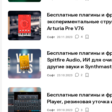
Бесплатные плагины и фр
экспериментальные струн
Мы в соци
Мы в соци
Arturia Pre V76
Софт
20.11.2023
4
Бесплатные плагины и ф
Информа
Информа
Spitfire Audio, ИИ для о
О проекте
О проекте
Р
Р
другие звуки и Synthmaste
Помощь прое
Помощь прое
Софт
23.10.2023
2
Бесплатные плагины и ф
Player, резиновая уточк
Софт
09.10.2023
3