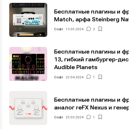
Бесплатные плагины и фр
Match, арфа Steinberg Na
Софт
13.05.2024
2
Бесплатные плагины и фр
13, гибкий гамбургер-ди
Audible Planets
Софт
22.04.2024
1
Бесплатные плагины и фр
аналог reFX Nexus и ген
Написани
Написани
Софт
25.03.2024
1
Исполнен
Исполнен