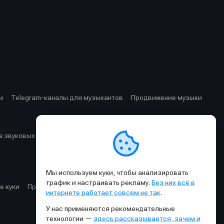
и
Telegram-каналы для музыкантов
Продвижение музыки
 звуковых частот
Cхемы прохождения сигнала
Мы используем куки, чтобы анализировать
трафик и настраивать рекламу.
Без них всё в
е куки
Правила публикации материалов и общения
интернете работает совсем не так
.
У нас применяются рекомендательные
технологии —
здесь рассказывается, зачем и