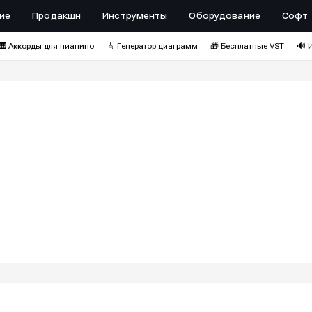
ие
Продакшн
Инструменты
Оборудование
Софт
🎹 Аккорды для пианино
🎸 Генератор диаграмм
🎁 Бесплатные VST
🔊 