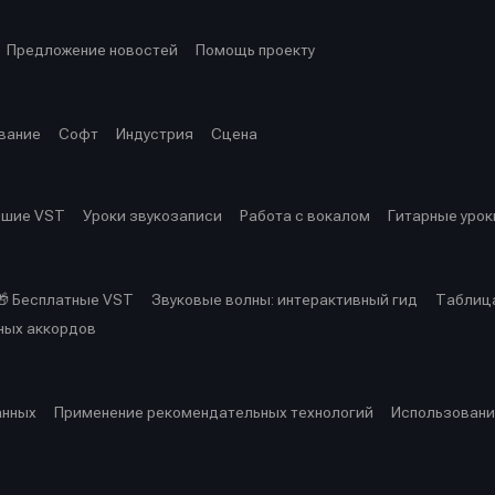
Предложение новостей
Помощь проекту
вание
Софт
Индустрия
Сцена
чшие VST
Уроки звукозаписи
Работа с вокалом
Гитарные урок
🎁 Бесплатные VST
Звуковые волны: интерактивный гид
Таблица
ных аккордов
анных
Применение рекомендательных технологий
Использовани