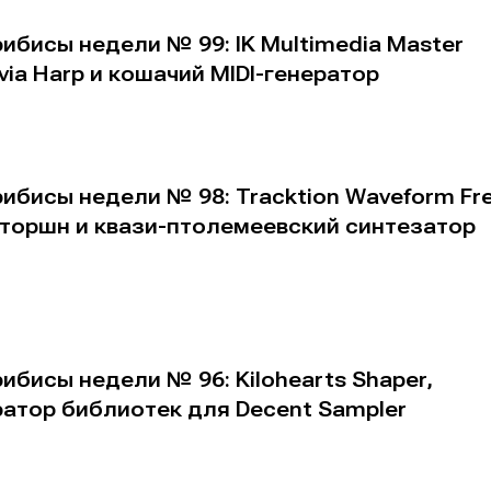
ибисы недели № 99: IK Multimedia Master
via Harp и кошачий MIDI-генератор
ибисы недели № 98: Tracktion Waveform Fr
сторшн и квази-птолемеевский синтезатор
ибисы недели № 96: Kilohearts Shaper,
ератор библиотек для Decent Sampler
е
е
ие
ие