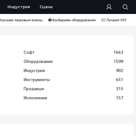
Индустрия
Сцена
Изучаем звуковые волны
📻 Выбираем оборудование
❤️‍🔥 Лучшие VST
Софт
1663
Оборудование
1599
Индустрия
902
Инструменты
651
Продакшн
315
Исполнение
157