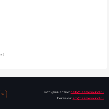
s
з 2
Сотрудничество:
hello@samesound.ru
Реклама:
adv@samesound.ru