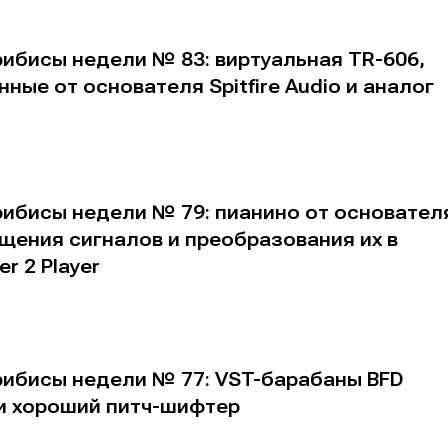
ибисы недели № 83: виртуальная TR-606,
ные от основателя Spitfire Audio и аналог
альных сетях
альных сетях
рибисы недели № 79: пианино от основател
ция
ция
чищения сигналов и преобразования их в
еклама
еклама
Редакционная политика (в разработке)
Редакционная политика (в разработке)
Предложение ново
Предложение ново
r 2 Player
кту
кту
рибисы недели № 77: VST-барабаны BFD
а и хороший питч-шифтер