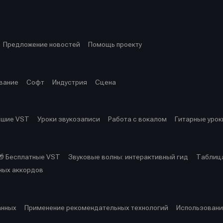
ция
ция
еклама
еклама
Редакционная политика (в разработке)
Редакционная политика (в разработке)
Предложение ново
Предложение ново
кту
кту
Предложение новостей
Помощь проекту
вание
Софт
Индустрия
Сцена
чшие VST
Уроки звукозаписи
Работа с вокалом
Гитарные урок
🎁 Бесплатные VST
Звуковые волны: интерактивный гид
Таблица
ных аккордов
анных
Применение рекомендательных технологий
Использовани