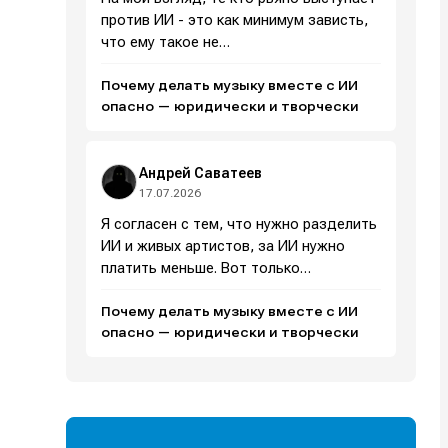
против ИИ - это как минимум зависть,
что ему такое не…
Почему делать музыку вместе с ИИ
и
и
и
и
опасно — юридически и творчески
е
е
Андрей Саватеев
17.07.2026
Я согласен с тем, что нужно разделить
ИИ и живых артистов, за ИИ нужно
платить меньше. Вот только…
Почему делать музыку вместе с ИИ
опасно — юридически и творчески
Поиск
Поиск
Поиск
Поиск
очник
очник
иста
иста