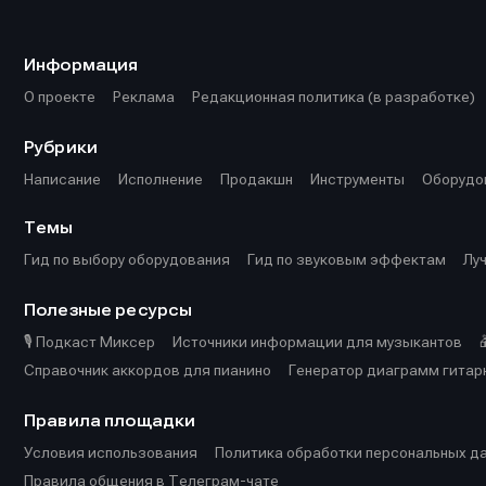
Информа
Информа
О проекте
О проекте
Р
Р
Информация
Помощь прое
Помощь прое
О проекте
Реклама
Редакционная политика (в разработке)
Рубрики
Написание
Исполнение
Продакшн
Инструменты
Оборудо
Темы
Гид по выбору оборудования
Гид по звуковым эффектам
Лу
Полезные ресурсы
🎙️ Подкаст Миксер
Источники информации для музыкантов
Справочник аккордов для пианино
Генератор диаграмм гитар
Правила площадки
Условия использования
Политика обработки персональных д
Правила общения в Телеграм-чате