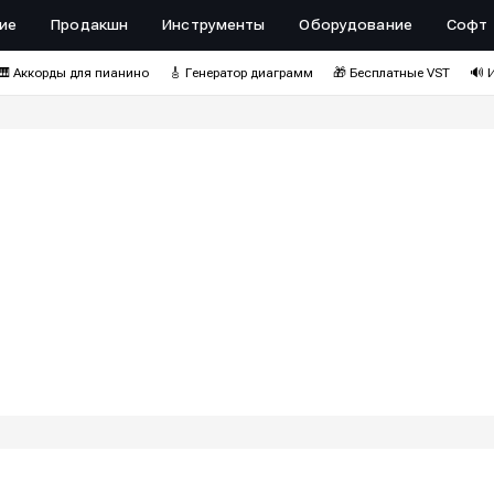
ие
Продакшн
Инструменты
Оборудование
Софт
🎹 Аккорды для пианино
🎸 Генератор диаграмм
🎁 Бесплатные VST
🔊 