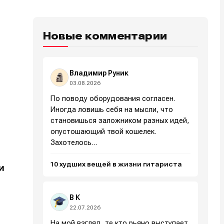
Новые комментарии
Владимир Руник
03.08.2026
По поводу оборудования согласен.
Иногда ловишь себя на мысли, что
становишься заложником разных идей,
опустошающий твой кошелек.
Захотелось…
10 худших вещей в жизни гитариста
и
В К
22.07.2026
На мой взгляд, те кто рьяно выступает