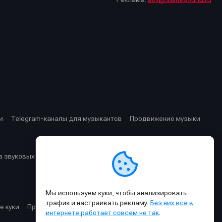
стей
стей
и
Telegram-каналы для музыкантов
Продвижение музыки
 звуковых частот
Cхемы прохождения сигнала
Мы используем куки, чтобы анализировать
трафик и настраивать рекламу.
Без них всё в
е куки
Правила публикации материалов и общения
интернете работает совсем не так
.