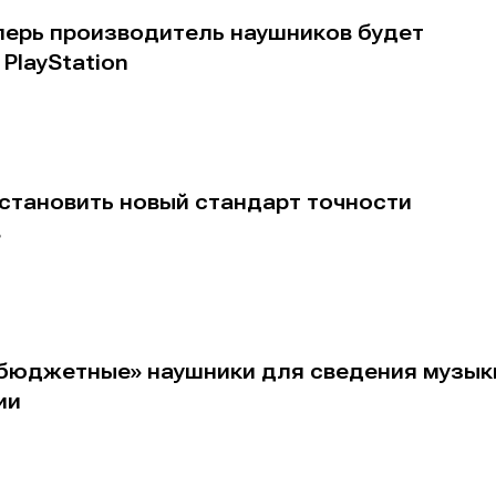
перь производитель наушников будет
PlayStation
становить новый стандарт точности
е
е
в
ие
ие
н
н
енты
енты
«бюджетные» наушники для сведения музык
вание
вание
ии
я
я