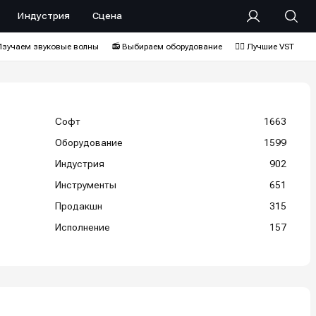
Индустрия
Сцена
Изучаем звуковые волны
📻 Выбираем оборудование
❤️‍🔥 Лучшие VST
Софт
1663
Оборудование
1599
Индустрия
902
Инструменты
651
Продакшн
315
Исполнение
157