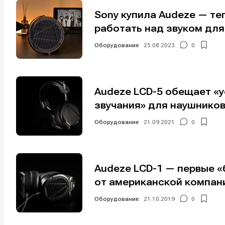
Sony купила Audeze — те
работать над звуком для 
Оборудование
25.08.2023
0
Audeze LCD-5 обещает «у
Написани
Написани
звучания» для наушнико
Исполнен
Исполнен
Оборудование
21.09.2021
0
Продакш
Продакш
Инструм
Инструм
Audeze LCD-1 — первые 
Оборудо
Оборудо
от американской компан
Оборудование
21.10.2019
0
Софт
Софт
Индустри
Индустри