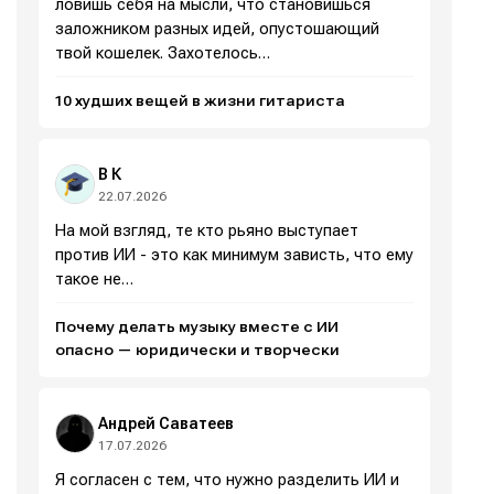
ловишь себя на мысли, что становишься
заложником разных идей, опустошающий
Сцена
Сцена
твой кошелек. Захотелось…
Вы сможете общаться в комментариях,
Вы сможете общаться в комментариях,
Вы сможете общаться в комментариях,
Вы сможете общаться в комментариях,
10 худших вещей в жизни гитариста
добавлять материалы в избранное и пользоваться
добавлять материалы в избранное и пользоваться
добавлять материалы в избранное и пользоваться
добавлять материалы в избранное и пользоваться
🎙️ Подкаст Миксер
🎙️ Подкаст Миксер
🎁 Бесплатные VST
🎁 Бесплатные VST
всеми возможностями сайта.
всеми возможностями сайта.
всеми возможностями сайта.
всеми возможностями сайта.
📖 Источники информации
📖 Источники информации
📻 Выбираем
📻 Выбираем
В К
оборудование
оборудование
Электронная
Электронная
Электронная
Электронная
22.07.2026
👷 Профили специалистов
👷 Профили специалистов
почта
почта
почта
почта
✨ Разбираемся в
✨ Разбираемся в
На мой взгляд, те кто рьяно выступает
Скоро тут что-то будет
Скоро тут что-то будет
эффектах
эффектах
против ИИ - это как минимум зависть, что ему
Я не робот
Я не робот
Я не робот
Я не робот
❤️‍🔥 Лучшие VST
❤️‍🔥 Лучшие VST
такое не…
Почему делать музыку вместе с ИИ
Продолжить
Продолжить
Продолжить
Продолжить
Предложить новость
Предложить новость
опасно — юридически и творчески
Поиск
Поиск
Поиск
Поиск
Например, звуковые карты...
Например, звуковые карты...
Например, звуковые карты...
Например, звуковые карты...
Другие способы
Другие способы
Другие способы
Другие способы
Андрей Саватеев
17.07.2026
Изучаем
Изучаем
Аккорды,
Аккорды,
Войти через VK ID
Войти через VK ID
Войти через VK ID
Войти через VK ID
Я согласен с тем, что нужно разделить ИИ и
звуковые
звуковые
гаммы и
гаммы и