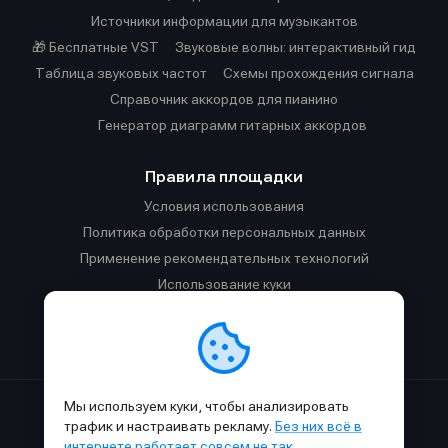
Источники информации для музыкантов
О проекте
О проекте
Реклама
Реклама
🎁 Бесплатные VST
Звуковые волны: интерактивный гид
Редакционная политика (в разработке)
Редакционная политика (в разработке)
Таблица звуковых частот
Cхемы прохождения сигнала
Предложение новостей
Предложение новостей
Помощь проекту
Помощь проекту
Справочник аккордов для пианино
Генератор диаграмм гитарных аккордов
Правила площадки
Условия использования
Политика обработки персональных данных
Применение рекомендательных технологий
Использование куки
Правила публикации материалов и общения
Правила общения в Телеграм-чате
Мы используем куки, чтобы анализировать
Сделано с
к
в
SAMESOUND
© 2015-2026.
трафик и настраивать рекламу.
Без них всё в
Использование материалов SAMESOUND разрешено только с
интернете работает совсем не так
.