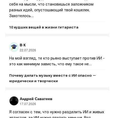
себя на мысли, что становишься заложником
разных идей, опустошающий твой кошелек.
Захотелось…
10 худших вещей в жизни гитариста
В К
22.07.2026
Написание
Написание
На мой взгляд, те кто рьяно выступает против ИИ -
это как минимум зависть, что ему такое не…
Исполнение
Исполнение
Почему делать музыку вместе с ИИ опасно —
Продакшн
Продакшн
юридически и творчески
Инструменты
Инструменты
Андрей Саватеев
Оборудование
Оборудование
17.07.2026
Софт
Софт
Я согласен с тем, что нужно разделить ИИ и живых
артистов, за ИИ нужно платить меньше. Вот